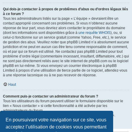
Qui dois-je contacter à propos de problèmes d’abus ou d’ordres légaux liés
à ce forum ?
Tous les administrateurs listés sur la page « L’équipe » devraient être un
contact approprié concernant ces problèmes. Si vous n’obtenez aucune
réponse de leur part, vous devriez alors contacter le propriétaire du domaine
(dont les informations sont disponibles grâce à
une requête WHOIS
), ou, si
celui-ci fonctionne sur un service gratuit (comme Yahoo, Free, etc.), le service
de gestion des abus. Veuillez noter que phpBB Limited n’a absolument aucune
juridiction et ne peut en aucun cas être tenu comme responsable de comment,
où et par qui ce forum est utilisé. Ne contactez pas phpBB Limited pour tout
problème d’ordre légal (commentaire incessant, insultant, diffamatoire, etc.) qui
ne sont pas directement reliés avec le site internet de phpBB.com ou le logiciel
phpBB en lui-même. Si vous envoyez un courrier électronique à phpBB
Limited à propos d’une utilisation de tierce partie de ce logiciel, attendez-vous
à une réponse laconique ou à ne pas recevoir de réponse.
Haut
Comment puis-je contacter un administrateur du forum ?
Tous les utilisateurs du forum peuvent utiliser le formulaire disponible sur le
lien « Nous contacter » si cette fonctionnalité a été activée par les
administrateurs du forum.
Les membres du forum peuvent également utiliser le lien « L’équipe ».
En poursuivant votre navigation sur ce site, vous
Haut
acceptez l’utilisation de cookies vous permettant