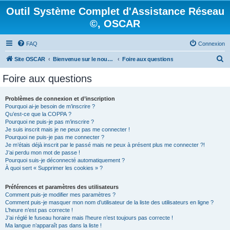
Outil Système Complet d'Assistance Réseau
©, OSCAR
FAQ
Connexion
R
Site OSCAR
Bienvenue sur le nouveau forum OSCAR
Foire aux questions
e
Foire aux questions
c
h
Problèmes de connexion et d’inscription
Pourquoi ai-je besoin de m’inscrire ?
e
Qu’est-ce que la COPPA ?
r
Pourquoi ne puis-je pas m’inscrire ?
Je suis inscrit mais je ne peux pas me connecter !
c
Pourquoi ne puis-je pas me connecter ?
Je m’étais déjà inscrit par le passé mais ne peux à présent plus me connecter ?!
h
J’ai perdu mon mot de passe !
e
Pourquoi suis-je déconnecté automatiquement ?
À quoi sert « Supprimer les cookies » ?
r
Préférences et paramètres des utilisateurs
Comment puis-je modifier mes paramètres ?
Comment puis-je masquer mon nom d’utilisateur de la liste des utilisateurs en ligne ?
L’heure n’est pas correcte !
J’ai réglé le fuseau horaire mais l’heure n’est toujours pas correcte !
Ma langue n’apparaît pas dans la liste !