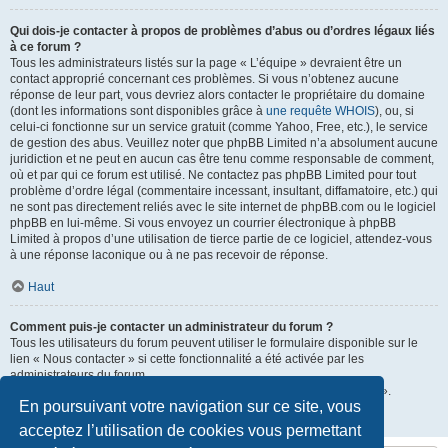
Qui dois-je contacter à propos de problèmes d’abus ou d’ordres légaux liés
à ce forum ?
Tous les administrateurs listés sur la page « L’équipe » devraient être un
contact approprié concernant ces problèmes. Si vous n’obtenez aucune
réponse de leur part, vous devriez alors contacter le propriétaire du domaine
(dont les informations sont disponibles grâce à
une requête WHOIS
), ou, si
celui-ci fonctionne sur un service gratuit (comme Yahoo, Free, etc.), le service
de gestion des abus. Veuillez noter que phpBB Limited n’a absolument aucune
juridiction et ne peut en aucun cas être tenu comme responsable de comment,
où et par qui ce forum est utilisé. Ne contactez pas phpBB Limited pour tout
problème d’ordre légal (commentaire incessant, insultant, diffamatoire, etc.) qui
ne sont pas directement reliés avec le site internet de phpBB.com ou le logiciel
phpBB en lui-même. Si vous envoyez un courrier électronique à phpBB
Limited à propos d’une utilisation de tierce partie de ce logiciel, attendez-vous
à une réponse laconique ou à ne pas recevoir de réponse.
Haut
Comment puis-je contacter un administrateur du forum ?
Tous les utilisateurs du forum peuvent utiliser le formulaire disponible sur le
lien « Nous contacter » si cette fonctionnalité a été activée par les
administrateurs du forum.
Les membres du forum peuvent également utiliser le lien « L’équipe ».
En poursuivant votre navigation sur ce site, vous
Haut
acceptez l’utilisation de cookies vous permettant