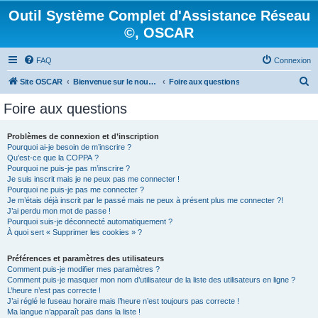
Outil Système Complet d'Assistance Réseau
©, OSCAR
FAQ
Connexion
R
Site OSCAR
Bienvenue sur le nouveau forum OSCAR
Foire aux questions
e
Foire aux questions
c
h
Problèmes de connexion et d’inscription
Pourquoi ai-je besoin de m’inscrire ?
e
Qu’est-ce que la COPPA ?
r
Pourquoi ne puis-je pas m’inscrire ?
Je suis inscrit mais je ne peux pas me connecter !
c
Pourquoi ne puis-je pas me connecter ?
Je m’étais déjà inscrit par le passé mais ne peux à présent plus me connecter ?!
h
J’ai perdu mon mot de passe !
e
Pourquoi suis-je déconnecté automatiquement ?
À quoi sert « Supprimer les cookies » ?
r
Préférences et paramètres des utilisateurs
Comment puis-je modifier mes paramètres ?
Comment puis-je masquer mon nom d’utilisateur de la liste des utilisateurs en ligne ?
L’heure n’est pas correcte !
J’ai réglé le fuseau horaire mais l’heure n’est toujours pas correcte !
Ma langue n’apparaît pas dans la liste !