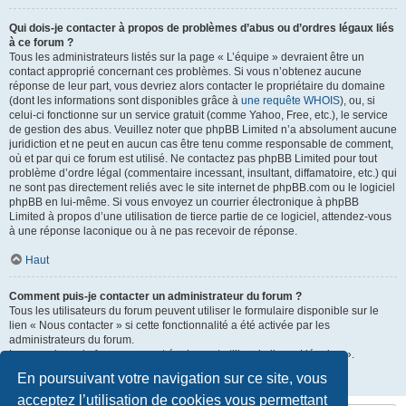
Qui dois-je contacter à propos de problèmes d’abus ou d’ordres légaux liés
à ce forum ?
Tous les administrateurs listés sur la page « L’équipe » devraient être un
contact approprié concernant ces problèmes. Si vous n’obtenez aucune
réponse de leur part, vous devriez alors contacter le propriétaire du domaine
(dont les informations sont disponibles grâce à
une requête WHOIS
), ou, si
celui-ci fonctionne sur un service gratuit (comme Yahoo, Free, etc.), le service
de gestion des abus. Veuillez noter que phpBB Limited n’a absolument aucune
juridiction et ne peut en aucun cas être tenu comme responsable de comment,
où et par qui ce forum est utilisé. Ne contactez pas phpBB Limited pour tout
problème d’ordre légal (commentaire incessant, insultant, diffamatoire, etc.) qui
ne sont pas directement reliés avec le site internet de phpBB.com ou le logiciel
phpBB en lui-même. Si vous envoyez un courrier électronique à phpBB
Limited à propos d’une utilisation de tierce partie de ce logiciel, attendez-vous
à une réponse laconique ou à ne pas recevoir de réponse.
Haut
Comment puis-je contacter un administrateur du forum ?
Tous les utilisateurs du forum peuvent utiliser le formulaire disponible sur le
lien « Nous contacter » si cette fonctionnalité a été activée par les
administrateurs du forum.
Les membres du forum peuvent également utiliser le lien « L’équipe ».
En poursuivant votre navigation sur ce site, vous
Haut
acceptez l’utilisation de cookies vous permettant