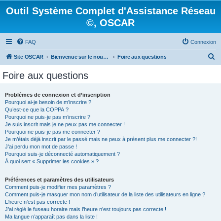
Outil Système Complet d'Assistance Réseau
©, OSCAR
FAQ
Connexion
R
Site OSCAR
Bienvenue sur le nouveau forum OSCAR
Foire aux questions
e
Foire aux questions
c
h
Problèmes de connexion et d’inscription
Pourquoi ai-je besoin de m’inscrire ?
e
Qu’est-ce que la COPPA ?
r
Pourquoi ne puis-je pas m’inscrire ?
Je suis inscrit mais je ne peux pas me connecter !
c
Pourquoi ne puis-je pas me connecter ?
Je m’étais déjà inscrit par le passé mais ne peux à présent plus me connecter ?!
h
J’ai perdu mon mot de passe !
e
Pourquoi suis-je déconnecté automatiquement ?
À quoi sert « Supprimer les cookies » ?
r
Préférences et paramètres des utilisateurs
Comment puis-je modifier mes paramètres ?
Comment puis-je masquer mon nom d’utilisateur de la liste des utilisateurs en ligne ?
L’heure n’est pas correcte !
J’ai réglé le fuseau horaire mais l’heure n’est toujours pas correcte !
Ma langue n’apparaît pas dans la liste !