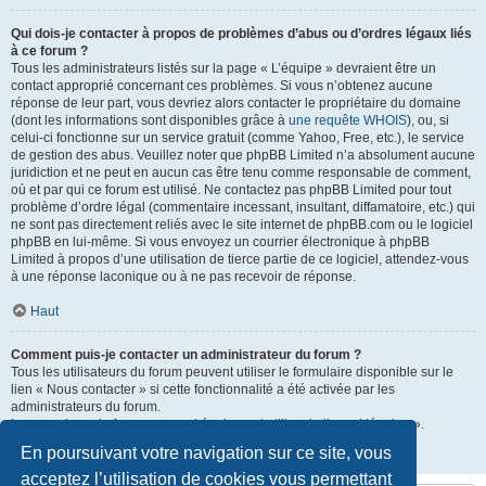
Qui dois-je contacter à propos de problèmes d’abus ou d’ordres légaux liés
à ce forum ?
Tous les administrateurs listés sur la page « L’équipe » devraient être un
contact approprié concernant ces problèmes. Si vous n’obtenez aucune
réponse de leur part, vous devriez alors contacter le propriétaire du domaine
(dont les informations sont disponibles grâce à
une requête WHOIS
), ou, si
celui-ci fonctionne sur un service gratuit (comme Yahoo, Free, etc.), le service
de gestion des abus. Veuillez noter que phpBB Limited n’a absolument aucune
juridiction et ne peut en aucun cas être tenu comme responsable de comment,
où et par qui ce forum est utilisé. Ne contactez pas phpBB Limited pour tout
problème d’ordre légal (commentaire incessant, insultant, diffamatoire, etc.) qui
ne sont pas directement reliés avec le site internet de phpBB.com ou le logiciel
phpBB en lui-même. Si vous envoyez un courrier électronique à phpBB
Limited à propos d’une utilisation de tierce partie de ce logiciel, attendez-vous
à une réponse laconique ou à ne pas recevoir de réponse.
Haut
Comment puis-je contacter un administrateur du forum ?
Tous les utilisateurs du forum peuvent utiliser le formulaire disponible sur le
lien « Nous contacter » si cette fonctionnalité a été activée par les
administrateurs du forum.
Les membres du forum peuvent également utiliser le lien « L’équipe ».
En poursuivant votre navigation sur ce site, vous
Haut
acceptez l’utilisation de cookies vous permettant