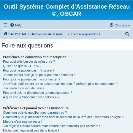
Outil Système Complet d'Assistance Réseau
©, OSCAR
FAQ
Connexion
R
Site OSCAR
Bienvenue sur le nouveau forum OSCAR
Foire aux questions
e
Foire aux questions
c
h
Problèmes de connexion et d’inscription
Pourquoi ai-je besoin de m’inscrire ?
e
Qu’est-ce que la COPPA ?
r
Pourquoi ne puis-je pas m’inscrire ?
Je suis inscrit mais je ne peux pas me connecter !
c
Pourquoi ne puis-je pas me connecter ?
Je m’étais déjà inscrit par le passé mais ne peux à présent plus me connecter ?!
h
J’ai perdu mon mot de passe !
e
Pourquoi suis-je déconnecté automatiquement ?
À quoi sert « Supprimer les cookies » ?
r
Préférences et paramètres des utilisateurs
Comment puis-je modifier mes paramètres ?
Comment puis-je masquer mon nom d’utilisateur de la liste des utilisateurs en ligne ?
L’heure n’est pas correcte !
J’ai réglé le fuseau horaire mais l’heure n’est toujours pas correcte !
Ma langue n’apparaît pas dans la liste !