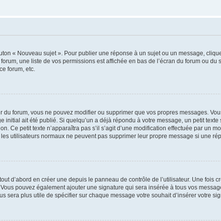
outon « Nouveau sujet ». Pour publier une réponse à un sujet ou un message, cliqu
 forum, une liste de vos permissions est affichée en bas de l’écran du forum ou du
ce forum, etc.
r du forum, vous ne pouvez modifier ou supprimer que vos propres messages. Vou
 initial ait été publié. Si quelqu’un a déjà répondu à votre message, un petit text
ion. Ce petit texte n’apparaîtra pas s’il s’agit d’une modification effectuée par un 
ue les utilisateurs normaux ne peuvent pas supprimer leur propre message si une ré
ut d’abord en créer une depuis le panneau de contrôle de l’utilisateur. Une fois c
ure. Vous pouvez également ajouter une signature qui sera insérée à tous vos mess
 vous sera plus utile de spécifier sur chaque message votre souhait d’insérer votre si