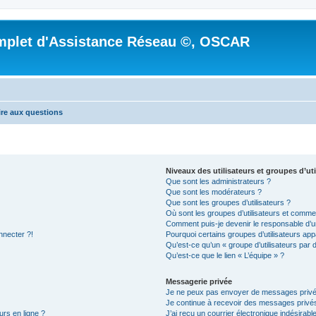
mplet d'Assistance Réseau ©, OSCAR
ire aux questions
Niveaux des utilisateurs et groupes d’uti
Que sont les administrateurs ?
Que sont les modérateurs ?
Que sont les groupes d’utilisateurs ?
Où sont les groupes d’utilisateurs et commen
Comment puis-je devenir le responsable d’un
nnecter ?!
Pourquoi certains groupes d’utilisateurs app
Qu’est-ce qu’un « groupe d’utilisateurs par 
Qu’est-ce que le lien « L’équipe » ?
Messagerie privée
Je ne peux pas envoyer de messages privé
Je continue à recevoir des messages privés 
urs en ligne ?
J’ai reçu un courrier électronique indésirabl