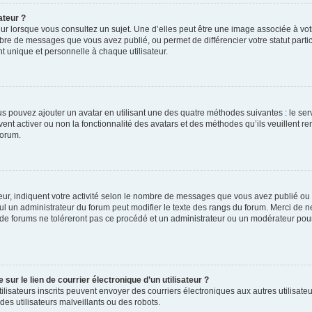
ateur ?
ur lorsque vous consultez un sujet. Une d’elles peut être une image associée à vo
mbre de messages que vous avez publié, ou permet de différencier votre statut parti
 unique et personnelle à chaque utilisateur.
ous pouvez ajouter un avatar en utilisant une des quatre méthodes suivantes : le serv
ent activer ou non la fonctionnalité des avatars et des méthodes qu’ils veuillent ren
forum.
ur, indiquent votre activité selon le nombre de messages que vous avez publié ou id
eul un administrateur du forum peut modifier le texte des rangs du forum. Merci de 
de forums ne toléreront pas ce procédé et un administrateur ou un modérateur pou
ur le lien de courrier électronique d’un utilisateur ?
s utilisateurs inscrits peuvent envoyer des courriers électroniques aux autres utili
es utilisateurs malveillants ou des robots.