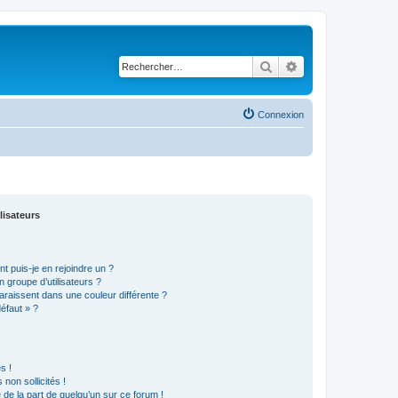
Rechercher
Recherche avancé
Connexion
lisateurs
t puis-je en rejoindre un ?
 groupe d’utilisateurs ?
araissent dans une couleur différente ?
défaut » ?
s !
non sollicités !
e de la part de quelqu’un sur ce forum !