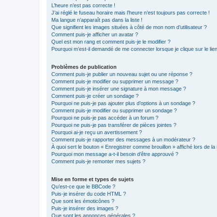
L’heure n’est pas correcte !
J’ai réglé le fuseau horaire mais l’heure n’est toujours pas correcte !
Ma langue n’apparaît pas dans la liste !
Que signifient les images situées à côté de mon nom d’utilisateur ?
Comment puis-je afficher un avatar ?
Quel est mon rang et comment puis-je le modifier ?
Pourquoi m’est-il demandé de me connecter lorsque je clique sur le lien 
Problèmes de publication
Comment puis-je publier un nouveau sujet ou une réponse ?
Comment puis-je modifier ou supprimer un message ?
Comment puis-je insérer une signature à mon message ?
Comment puis-je créer un sondage ?
Pourquoi ne puis-je pas ajouter plus d’options à un sondage ?
Comment puis-je modifier ou supprimer un sondage ?
Pourquoi ne puis-je pas accéder à un forum ?
Pourquoi ne puis-je pas transférer de pièces jointes ?
Pourquoi ai-je reçu un avertissement ?
Comment puis-je rapporter des messages à un modérateur ?
À quoi sert le bouton « Enregistrer comme brouillon » affiché lors de la 
Pourquoi mon message a-t-il besoin d’être approuvé ?
Comment puis-je remonter mes sujets ?
Mise en forme et types de sujets
Qu’est-ce que le BBCode ?
Puis-je insérer du code HTML ?
Que sont les émoticônes ?
Puis-je insérer des images ?
Que sont les annonces générales ?