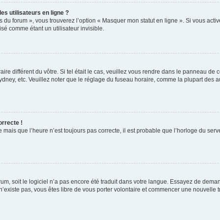
s utilisateurs en ligne ?
s du forum », vous trouverez l’option « Masquer mon statut en ligne ». Si vous activ
é comme étant un utilisateur invisible.
aire différent du vôtre. Si tel était le cas, veuillez vous rendre dans le panneau de co
ey, etc. Veuillez noter que le réglage du fuseau horaire, comme la plupart des autr
orrecte !
 mais que l’heure n’est toujours pas correcte, il est probable que l’horloge du serve
orum, soit le logiciel n’a pas encore été traduit dans votre langue. Essayez de deman
 n’existe pas, vous êtes libre de vous porter volontaire et commencer une nouvelle t