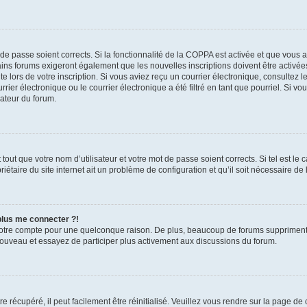
t de passe soient corrects. Si la fonctionnalité de la COPPA est activée et que vous 
ains forums exigeront également que les nouvelles inscriptions doivent être activée
te lors de votre inscription. Si vous aviez reçu un courrier électronique, consultez l
r électronique ou le courrier électronique a été filtré en tant que pourriel. Si vo
rateur du forum.
out que votre nom d’utilisateur et votre mot de passe soient corrects. Si tel est le
iétaire du site internet ait un problème de configuration et qu’il soit nécessaire de l
 plus me connecter ?!
votre compte pour une quelconque raison. De plus, beaucoup de forums suppriment pér
 nouveau et essayez de participer plus activement aux discussions du forum.
 récupéré, il peut facilement être réinitialisé. Veuillez vous rendre sur la page de