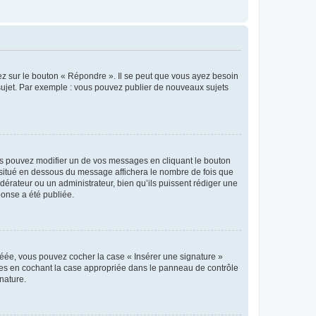
ez sur le bouton « Répondre ». Il se peut que vous ayez besoin
 sujet. Par exemple : vous pouvez publier de nouveaux sujets
s pouvez modifier un de vos messages en cliquant le bouton
e situé en dessous du message affichera le nombre de fois que
modérateur ou un administrateur, bien qu’ils puissent rédiger une
ponse a été publiée.
réée, vous pouvez cocher la case « Insérer une signature »
ages en cochant la case appropriée dans le panneau de contrôle
gnature.