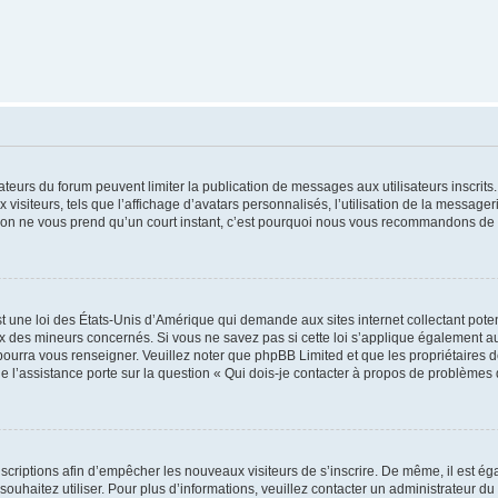
trateurs du forum peuvent limiter la publication de messages aux utilisateurs inscri
visiteurs, tels que l’affichage d’avatars personnalisés, l’utilisation de la messager
ription ne vous prend qu’un court instant, c’est pourquoi nous vous recommandons de l
t une loi des États-Unis d’Amérique qui demande aux sites internet collectant pot
 des mineurs concernés. Si vous ne savez pas si cette loi s’applique également au
 pourra vous renseigner. Veuillez noter que phpBB Limited et que les propriétaires
ue l’assistance porte sur la question « Qui dois-je contacter à propos de problèmes 
inscriptions afin d’empêcher les nouveaux visiteurs de s’inscrire. De même, il est é
s souhaitez utiliser. Pour plus d’informations, veuillez contacter un administrateur du