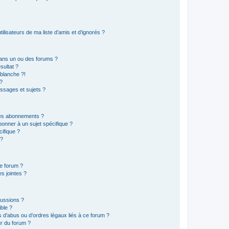
lisateurs de ma liste d’amis et d’ignorés ?
ans un ou des forums ?
sultat ?
blanche ?!
?
ssages et sujets ?
t les abonnements ?
onner à un sujet spécifique ?
ifique ?
 ?
ce forum ?
s jointes ?
cussions ?
ible ?
 d’abus ou d’ordres légaux liés à ce forum ?
r du forum ?