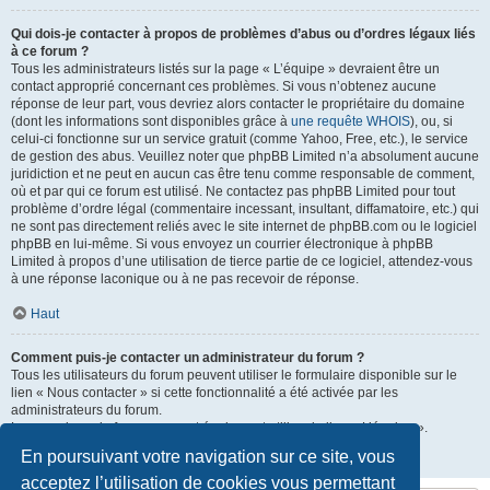
Qui dois-je contacter à propos de problèmes d’abus ou d’ordres légaux liés
à ce forum ?
Tous les administrateurs listés sur la page « L’équipe » devraient être un
contact approprié concernant ces problèmes. Si vous n’obtenez aucune
réponse de leur part, vous devriez alors contacter le propriétaire du domaine
(dont les informations sont disponibles grâce à
une requête WHOIS
), ou, si
celui-ci fonctionne sur un service gratuit (comme Yahoo, Free, etc.), le service
de gestion des abus. Veuillez noter que phpBB Limited n’a absolument aucune
juridiction et ne peut en aucun cas être tenu comme responsable de comment,
où et par qui ce forum est utilisé. Ne contactez pas phpBB Limited pour tout
problème d’ordre légal (commentaire incessant, insultant, diffamatoire, etc.) qui
ne sont pas directement reliés avec le site internet de phpBB.com ou le logiciel
phpBB en lui-même. Si vous envoyez un courrier électronique à phpBB
Limited à propos d’une utilisation de tierce partie de ce logiciel, attendez-vous
à une réponse laconique ou à ne pas recevoir de réponse.
Haut
Comment puis-je contacter un administrateur du forum ?
Tous les utilisateurs du forum peuvent utiliser le formulaire disponible sur le
lien « Nous contacter » si cette fonctionnalité a été activée par les
administrateurs du forum.
Les membres du forum peuvent également utiliser le lien « L’équipe ».
En poursuivant votre navigation sur ce site, vous
Haut
acceptez l’utilisation de cookies vous permettant