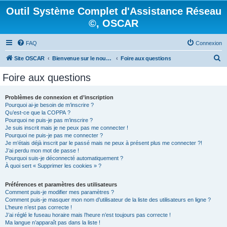
Outil Système Complet d'Assistance Réseau
©, OSCAR
FAQ
Connexion
R
Site OSCAR
Bienvenue sur le nouveau forum OSCAR
Foire aux questions
e
Foire aux questions
c
h
Problèmes de connexion et d’inscription
Pourquoi ai-je besoin de m’inscrire ?
e
Qu’est-ce que la COPPA ?
r
Pourquoi ne puis-je pas m’inscrire ?
Je suis inscrit mais je ne peux pas me connecter !
c
Pourquoi ne puis-je pas me connecter ?
Je m’étais déjà inscrit par le passé mais ne peux à présent plus me connecter ?!
h
J’ai perdu mon mot de passe !
e
Pourquoi suis-je déconnecté automatiquement ?
À quoi sert « Supprimer les cookies » ?
r
Préférences et paramètres des utilisateurs
Comment puis-je modifier mes paramètres ?
Comment puis-je masquer mon nom d’utilisateur de la liste des utilisateurs en ligne ?
L’heure n’est pas correcte !
J’ai réglé le fuseau horaire mais l’heure n’est toujours pas correcte !
Ma langue n’apparaît pas dans la liste !