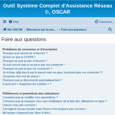
Outil Système Complet d'Assistance Réseau
©, OSCAR
FAQ
Connexion
R
Site OSCAR
Bienvenue sur le nouveau forum OSCAR
Foire aux questions
e
Foire aux questions
c
h
Problèmes de connexion et d’inscription
Pourquoi ai-je besoin de m’inscrire ?
e
Qu’est-ce que la COPPA ?
r
Pourquoi ne puis-je pas m’inscrire ?
Je suis inscrit mais je ne peux pas me connecter !
c
Pourquoi ne puis-je pas me connecter ?
Je m’étais déjà inscrit par le passé mais ne peux à présent plus me connecter ?!
h
J’ai perdu mon mot de passe !
e
Pourquoi suis-je déconnecté automatiquement ?
À quoi sert « Supprimer les cookies » ?
r
Préférences et paramètres des utilisateurs
Comment puis-je modifier mes paramètres ?
Comment puis-je masquer mon nom d’utilisateur de la liste des utilisateurs en ligne ?
L’heure n’est pas correcte !
J’ai réglé le fuseau horaire mais l’heure n’est toujours pas correcte !
Ma langue n’apparaît pas dans la liste !