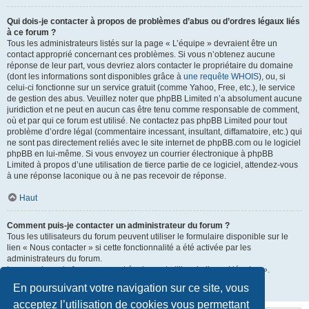
Qui dois-je contacter à propos de problèmes d’abus ou d’ordres légaux liés
à ce forum ?
Tous les administrateurs listés sur la page « L’équipe » devraient être un
contact approprié concernant ces problèmes. Si vous n’obtenez aucune
réponse de leur part, vous devriez alors contacter le propriétaire du domaine
(dont les informations sont disponibles grâce à
une requête WHOIS
), ou, si
celui-ci fonctionne sur un service gratuit (comme Yahoo, Free, etc.), le service
de gestion des abus. Veuillez noter que phpBB Limited n’a absolument aucune
juridiction et ne peut en aucun cas être tenu comme responsable de comment,
où et par qui ce forum est utilisé. Ne contactez pas phpBB Limited pour tout
problème d’ordre légal (commentaire incessant, insultant, diffamatoire, etc.) qui
ne sont pas directement reliés avec le site internet de phpBB.com ou le logiciel
phpBB en lui-même. Si vous envoyez un courrier électronique à phpBB
Limited à propos d’une utilisation de tierce partie de ce logiciel, attendez-vous
à une réponse laconique ou à ne pas recevoir de réponse.
Haut
Comment puis-je contacter un administrateur du forum ?
Tous les utilisateurs du forum peuvent utiliser le formulaire disponible sur le
lien « Nous contacter » si cette fonctionnalité a été activée par les
administrateurs du forum.
Les membres du forum peuvent également utiliser le lien « L’équipe ».
En poursuivant votre navigation sur ce site, vous
Haut
acceptez l’utilisation de cookies vous permettant