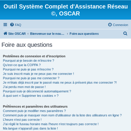
Outil Système Complet d'Assistance Réseau
©, OSCAR
FAQ
Connexion
R
Site OSCAR
Bienvenue sur le nouveau forum OSCAR
Foire aux questions
e
Foire aux questions
c
h
Problèmes de connexion et d’inscription
Pourquoi ai-je besoin de m’inscrire ?
e
Qu’est-ce que la COPPA ?
r
Pourquoi ne puis-je pas m’inscrire ?
Je suis inscrit mais je ne peux pas me connecter !
c
Pourquoi ne puis-je pas me connecter ?
Je m’étais déjà inscrit par le passé mais ne peux à présent plus me connecter ?!
h
J’ai perdu mon mot de passe !
e
Pourquoi suis-je déconnecté automatiquement ?
À quoi sert « Supprimer les cookies » ?
r
Préférences et paramètres des utilisateurs
Comment puis-je modifier mes paramètres ?
Comment puis-je masquer mon nom d’utilisateur de la liste des utilisateurs en ligne ?
L’heure n’est pas correcte !
J’ai réglé le fuseau horaire mais l’heure n’est toujours pas correcte !
Ma langue n’apparaît pas dans la liste !