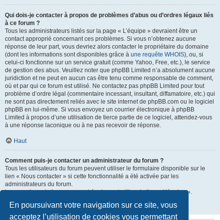
Qui dois-je contacter à propos de problèmes d’abus ou d’ordres légaux liés
à ce forum ?
Tous les administrateurs listés sur la page « L’équipe » devraient être un
contact approprié concernant ces problèmes. Si vous n’obtenez aucune
réponse de leur part, vous devriez alors contacter le propriétaire du domaine
(dont les informations sont disponibles grâce à
une requête WHOIS
), ou, si
celui-ci fonctionne sur un service gratuit (comme Yahoo, Free, etc.), le service
de gestion des abus. Veuillez noter que phpBB Limited n’a absolument aucune
juridiction et ne peut en aucun cas être tenu comme responsable de comment,
où et par qui ce forum est utilisé. Ne contactez pas phpBB Limited pour tout
problème d’ordre légal (commentaire incessant, insultant, diffamatoire, etc.) qui
ne sont pas directement reliés avec le site internet de phpBB.com ou le logiciel
phpBB en lui-même. Si vous envoyez un courrier électronique à phpBB
Limited à propos d’une utilisation de tierce partie de ce logiciel, attendez-vous
à une réponse laconique ou à ne pas recevoir de réponse.
Haut
Comment puis-je contacter un administrateur du forum ?
Tous les utilisateurs du forum peuvent utiliser le formulaire disponible sur le
lien « Nous contacter » si cette fonctionnalité a été activée par les
administrateurs du forum.
Les membres du forum peuvent également utiliser le lien « L’équipe ».
En poursuivant votre navigation sur ce site, vous
Haut
acceptez l’utilisation de cookies vous permettant