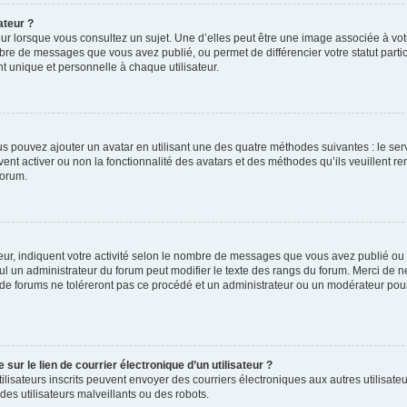
ateur ?
ur lorsque vous consultez un sujet. Une d’elles peut être une image associée à vo
mbre de messages que vous avez publié, ou permet de différencier votre statut parti
 unique et personnelle à chaque utilisateur.
ous pouvez ajouter un avatar en utilisant une des quatre méthodes suivantes : le serv
ent activer ou non la fonctionnalité des avatars et des méthodes qu’ils veuillent ren
forum.
ur, indiquent votre activité selon le nombre de messages que vous avez publié ou id
eul un administrateur du forum peut modifier le texte des rangs du forum. Merci de 
de forums ne toléreront pas ce procédé et un administrateur ou un modérateur pou
ur le lien de courrier électronique d’un utilisateur ?
s utilisateurs inscrits peuvent envoyer des courriers électroniques aux autres utili
es utilisateurs malveillants ou des robots.