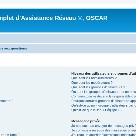
mplet d'Assistance Réseau ©, OSCAR
ire aux questions
Niveaux des utilisateurs et groupes d’uti
Que sont les administrateurs ?
Que sont les modérateurs ?
Que sont les groupes d’utilisateurs ?
Où sont les groupes d’utilisateurs et commen
Comment puis-je devenir le responsable d’un
nnecter ?!
Pourquoi certains groupes d’utilisateurs app
Qu’est-ce qu’un « groupe d’utilisateurs par 
Qu’est-ce que le lien « L’équipe » ?
Messagerie privée
Je ne peux pas envoyer de messages privé
Je continue à recevoir des messages privés 
urs en ligne ?
J’ai reçu un courrier électronique indésirabl