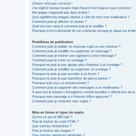
L’heure n’est pas correcte !
J’ai réglé le fuseau horaire mais l’heure n’est toujours pas correcte !
Ma langue n’apparaît pas dans la liste !
Que signifient les images situées à côté de mon nom d’utilisateur ?
Comment puis-je afficher un avatar ?
Quel est mon rang et comment puis-je le modifier ?
Pourquoi m’est-il demandé de me connecter lorsque je clique sur le lien 
Problèmes de publication
Comment puis-je publier un nouveau sujet ou une réponse ?
Comment puis-je modifier ou supprimer un message ?
Comment puis-je insérer une signature à mon message ?
Comment puis-je créer un sondage ?
Pourquoi ne puis-je pas ajouter plus d’options à un sondage ?
Comment puis-je modifier ou supprimer un sondage ?
Pourquoi ne puis-je pas accéder à un forum ?
Pourquoi ne puis-je pas transférer de pièces jointes ?
Pourquoi ai-je reçu un avertissement ?
Comment puis-je rapporter des messages à un modérateur ?
À quoi sert le bouton « Enregistrer comme brouillon » affiché lors de la 
Pourquoi mon message a-t-il besoin d’être approuvé ?
Comment puis-je remonter mes sujets ?
Mise en forme et types de sujets
Qu’est-ce que le BBCode ?
Puis-je insérer du code HTML ?
Que sont les émoticônes ?
Puis-je insérer des images ?
Que sont les annonces générales ?