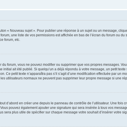
outon « Nouveau sujet ». Pour publier une réponse à un sujet ou un message, cliqu
 forum, une liste de vos permissions est affichée en bas de l’écran du forum ou du
ce forum, etc.
r du forum, vous ne pouvez modifier ou supprimer que vos propres messages. Vou
 initial ait été publié. Si quelqu’un a déjà répondu à votre message, un petit text
ion. Ce petit texte n’apparaîtra pas s’il s’agit d’une modification effectuée par un 
ue les utilisateurs normaux ne peuvent pas supprimer leur propre message si une ré
ut d’abord en créer une depuis le panneau de contrôle de l’utilisateur. Une fois c
ure. Vous pouvez également ajouter une signature qui sera insérée à tous vos mess
 vous sera plus utile de spécifier sur chaque message votre souhait d’insérer votre si