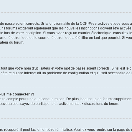
t de passe soient corrects. Si la fonctionnalité de la COPPA est activée et que vous 
ains forums exigeront également que les nouvelles inscriptions doivent être activée
te lors de votre inscription. Si vous aviez reçu un courrier électronique, consultez l
r électronique ou le courrier électronique a été filtré en tant que pourriel. Si vo
rateur du forum.
out que votre nom d’utilisateur et votre mot de passe soient corrects. Si tel est le
iétaire du site internet ait un problème de configuration et qu’il soit nécessaire de l
 plus me connecter ?!
votre compte pour une quelconque raison. De plus, beaucoup de forums suppriment pér
 nouveau et essayez de participer plus activement aux discussions du forum.
 récupéré, il peut facilement être réinitialisé. Veuillez vous rendre sur la page de