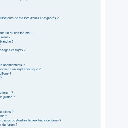
lisateurs de ma liste d’amis et d’ignorés ?
ans un ou des forums ?
sultat ?
blanche ?!
?
ssages et sujets ?
t les abonnements ?
onner à un sujet spécifique ?
ifique ?
 ?
ce forum ?
s jointes ?
cussions ?
ible ?
 d’abus ou d’ordres légaux liés à ce forum ?
r du forum ?