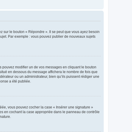
ez sur le bouton « Répondre ». Il se peut que vous ayez besoin
 sujet. Par exemple : vous pouvez publier de nouveaux sujets
s pouvez modifier un de vos messages en cliquant le bouton
e situé en dessous du message affichera le nombre de fois que
modérateur ou un administrateur, bien qu’ils puissent rédiger une
ponse a été publiée.
réée, vous pouvez cocher la case « Insérer une signature »
ages en cochant la case appropriée dans le panneau de contrôle
gnature.