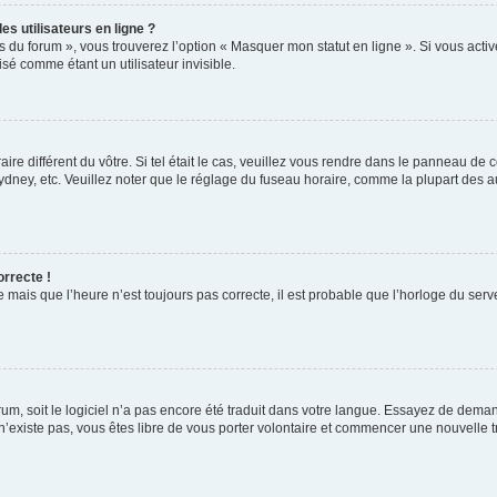
s utilisateurs en ligne ?
s du forum », vous trouverez l’option « Masquer mon statut en ligne ». Si vous activ
é comme étant un utilisateur invisible.
aire différent du vôtre. Si tel était le cas, veuillez vous rendre dans le panneau de co
ey, etc. Veuillez noter que le réglage du fuseau horaire, comme la plupart des autr
orrecte !
 mais que l’heure n’est toujours pas correcte, il est probable que l’horloge du serve
orum, soit le logiciel n’a pas encore été traduit dans votre langue. Essayez de deman
 n’existe pas, vous êtes libre de vous porter volontaire et commencer une nouvelle t