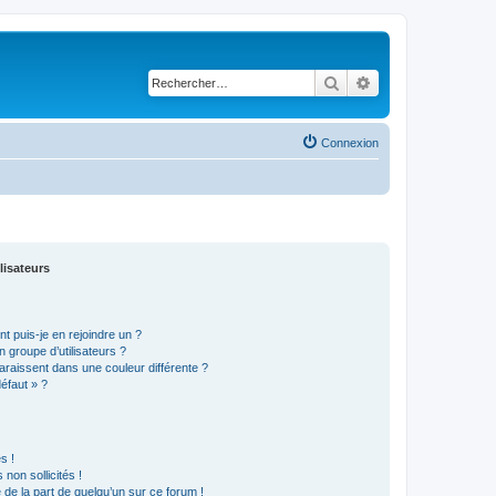
Rechercher
Recherche avancé
Connexion
lisateurs
t puis-je en rejoindre un ?
 groupe d’utilisateurs ?
araissent dans une couleur différente ?
défaut » ?
s !
non sollicités !
e de la part de quelqu’un sur ce forum !