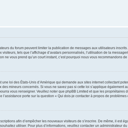
trateurs du forum peuvent limiter la publication de messages aux utilisateurs inscri
visiteurs, tels que l’affichage d’avatars personnalisés, l’utilisation de la messager
ription ne vous prend qu’un court instant, c’est pourquoi nous vous recommandons de l
t une loi des États-Unis d’Amérique qui demande aux sites internet collectant pot
 des mineurs concernés. Si vous ne savez pas si cette loi s’applique également au
 pourra vous renseigner. Veuillez noter que phpBB Limited et que les propriétaires
ue l’assistance porte sur la question « Qui dois-je contacter à propos de problèmes 
inscriptions afin d’empêcher les nouveaux visiteurs de s’inscrire. De même, il est é
s souhaitez utiliser. Pour plus d’informations, veuillez contacter un administrateur du