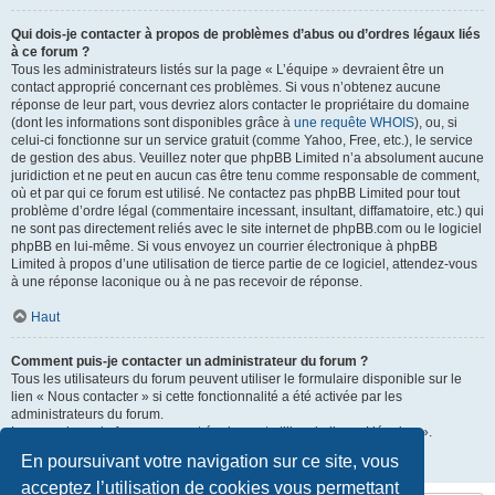
Qui dois-je contacter à propos de problèmes d’abus ou d’ordres légaux liés
à ce forum ?
Tous les administrateurs listés sur la page « L’équipe » devraient être un
contact approprié concernant ces problèmes. Si vous n’obtenez aucune
réponse de leur part, vous devriez alors contacter le propriétaire du domaine
(dont les informations sont disponibles grâce à
une requête WHOIS
), ou, si
celui-ci fonctionne sur un service gratuit (comme Yahoo, Free, etc.), le service
de gestion des abus. Veuillez noter que phpBB Limited n’a absolument aucune
juridiction et ne peut en aucun cas être tenu comme responsable de comment,
où et par qui ce forum est utilisé. Ne contactez pas phpBB Limited pour tout
problème d’ordre légal (commentaire incessant, insultant, diffamatoire, etc.) qui
ne sont pas directement reliés avec le site internet de phpBB.com ou le logiciel
phpBB en lui-même. Si vous envoyez un courrier électronique à phpBB
Limited à propos d’une utilisation de tierce partie de ce logiciel, attendez-vous
à une réponse laconique ou à ne pas recevoir de réponse.
Haut
Comment puis-je contacter un administrateur du forum ?
Tous les utilisateurs du forum peuvent utiliser le formulaire disponible sur le
lien « Nous contacter » si cette fonctionnalité a été activée par les
administrateurs du forum.
Les membres du forum peuvent également utiliser le lien « L’équipe ».
En poursuivant votre navigation sur ce site, vous
Haut
acceptez l’utilisation de cookies vous permettant