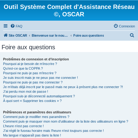
Outil Système Complet d'Assistance Réseau
©, OSCAR
FAQ
Connexion
R
Site OSCAR
Bienvenue sur le nouveau forum OSCAR
Foire aux questions
e
Foire aux questions
c
h
Problèmes de connexion et d’inscription
Pourquoi ai-je besoin de m’inscrire ?
e
Qu’est-ce que la COPPA ?
r
Pourquoi ne puis-je pas m’inscrire ?
Je suis inscrit mais je ne peux pas me connecter !
c
Pourquoi ne puis-je pas me connecter ?
Je m’étais déjà inscrit par le passé mais ne peux à présent plus me connecter ?!
h
J’ai perdu mon mot de passe !
e
Pourquoi suis-je déconnecté automatiquement ?
À quoi sert « Supprimer les cookies » ?
r
Préférences et paramètres des utilisateurs
Comment puis-je modifier mes paramètres ?
Comment puis-je masquer mon nom d’utilisateur de la liste des utilisateurs en ligne ?
L’heure n’est pas correcte !
J’ai réglé le fuseau horaire mais l’heure n’est toujours pas correcte !
Ma langue n’apparaît pas dans la liste !