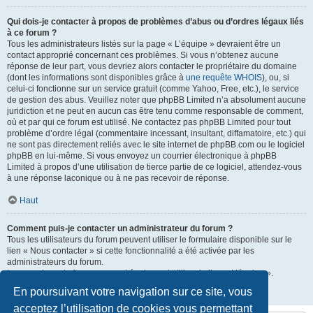
Qui dois-je contacter à propos de problèmes d’abus ou d’ordres légaux liés
à ce forum ?
Tous les administrateurs listés sur la page « L’équipe » devraient être un
contact approprié concernant ces problèmes. Si vous n’obtenez aucune
réponse de leur part, vous devriez alors contacter le propriétaire du domaine
(dont les informations sont disponibles grâce à
une requête WHOIS
), ou, si
celui-ci fonctionne sur un service gratuit (comme Yahoo, Free, etc.), le service
de gestion des abus. Veuillez noter que phpBB Limited n’a absolument aucune
juridiction et ne peut en aucun cas être tenu comme responsable de comment,
où et par qui ce forum est utilisé. Ne contactez pas phpBB Limited pour tout
problème d’ordre légal (commentaire incessant, insultant, diffamatoire, etc.) qui
ne sont pas directement reliés avec le site internet de phpBB.com ou le logiciel
phpBB en lui-même. Si vous envoyez un courrier électronique à phpBB
Limited à propos d’une utilisation de tierce partie de ce logiciel, attendez-vous
à une réponse laconique ou à ne pas recevoir de réponse.
Haut
Comment puis-je contacter un administrateur du forum ?
Tous les utilisateurs du forum peuvent utiliser le formulaire disponible sur le
lien « Nous contacter » si cette fonctionnalité a été activée par les
administrateurs du forum.
Les membres du forum peuvent également utiliser le lien « L’équipe ».
En poursuivant votre navigation sur ce site, vous
Haut
acceptez l’utilisation de cookies vous permettant