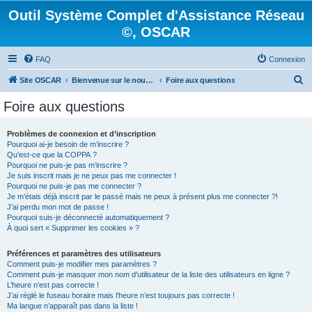
Outil Système Complet d'Assistance Réseau
©, OSCAR
FAQ
Connexion
R
Site OSCAR
Bienvenue sur le nouveau forum OSCAR
Foire aux questions
e
Foire aux questions
c
h
Problèmes de connexion et d’inscription
Pourquoi ai-je besoin de m’inscrire ?
e
Qu’est-ce que la COPPA ?
r
Pourquoi ne puis-je pas m’inscrire ?
Je suis inscrit mais je ne peux pas me connecter !
c
Pourquoi ne puis-je pas me connecter ?
Je m’étais déjà inscrit par le passé mais ne peux à présent plus me connecter ?!
h
J’ai perdu mon mot de passe !
e
Pourquoi suis-je déconnecté automatiquement ?
À quoi sert « Supprimer les cookies » ?
r
Préférences et paramètres des utilisateurs
Comment puis-je modifier mes paramètres ?
Comment puis-je masquer mon nom d’utilisateur de la liste des utilisateurs en ligne ?
L’heure n’est pas correcte !
J’ai réglé le fuseau horaire mais l’heure n’est toujours pas correcte !
Ma langue n’apparaît pas dans la liste !