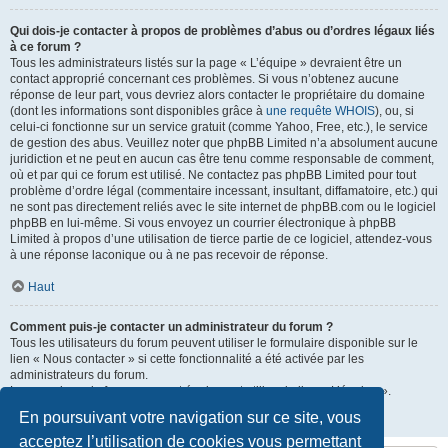
Qui dois-je contacter à propos de problèmes d’abus ou d’ordres légaux liés
à ce forum ?
Tous les administrateurs listés sur la page « L’équipe » devraient être un
contact approprié concernant ces problèmes. Si vous n’obtenez aucune
réponse de leur part, vous devriez alors contacter le propriétaire du domaine
(dont les informations sont disponibles grâce à
une requête WHOIS
), ou, si
celui-ci fonctionne sur un service gratuit (comme Yahoo, Free, etc.), le service
de gestion des abus. Veuillez noter que phpBB Limited n’a absolument aucune
juridiction et ne peut en aucun cas être tenu comme responsable de comment,
où et par qui ce forum est utilisé. Ne contactez pas phpBB Limited pour tout
problème d’ordre légal (commentaire incessant, insultant, diffamatoire, etc.) qui
ne sont pas directement reliés avec le site internet de phpBB.com ou le logiciel
phpBB en lui-même. Si vous envoyez un courrier électronique à phpBB
Limited à propos d’une utilisation de tierce partie de ce logiciel, attendez-vous
à une réponse laconique ou à ne pas recevoir de réponse.
Haut
Comment puis-je contacter un administrateur du forum ?
Tous les utilisateurs du forum peuvent utiliser le formulaire disponible sur le
lien « Nous contacter » si cette fonctionnalité a été activée par les
administrateurs du forum.
Les membres du forum peuvent également utiliser le lien « L’équipe ».
En poursuivant votre navigation sur ce site, vous
Haut
acceptez l’utilisation de cookies vous permettant