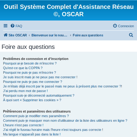
Outil Système Complet d'Assistance Réseau
©, OSCAR
FAQ
Connexion
R
Site OSCAR
Bienvenue sur le nouveau forum OSCAR
Foire aux questions
e
Foire aux questions
c
h
Problèmes de connexion et d’inscription
Pourquoi ai-je besoin de m’inscrire ?
e
Qu’est-ce que la COPPA ?
r
Pourquoi ne puis-je pas m’inscrire ?
Je suis inscrit mais je ne peux pas me connecter !
c
Pourquoi ne puis-je pas me connecter ?
Je m’étais déjà inscrit par le passé mais ne peux à présent plus me connecter ?!
h
J’ai perdu mon mot de passe !
e
Pourquoi suis-je déconnecté automatiquement ?
À quoi sert « Supprimer les cookies » ?
r
Préférences et paramètres des utilisateurs
Comment puis-je modifier mes paramètres ?
Comment puis-je masquer mon nom d’utilisateur de la liste des utilisateurs en ligne ?
L’heure n’est pas correcte !
J’ai réglé le fuseau horaire mais l’heure n’est toujours pas correcte !
Ma langue n’apparaît pas dans la liste !