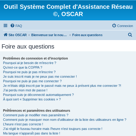
Outil Système Complet d'Assistance Réseau
©, OSCAR
FAQ
Connexion
R
Site OSCAR
Bienvenue sur le nouveau forum OSCAR
Foire aux questions
e
Foire aux questions
c
h
Problèmes de connexion et d’inscription
Pourquoi ai-je besoin de m’inscrire ?
e
Qu’est-ce que la COPPA ?
r
Pourquoi ne puis-je pas m’inscrire ?
Je suis inscrit mais je ne peux pas me connecter !
c
Pourquoi ne puis-je pas me connecter ?
Je m’étais déjà inscrit par le passé mais ne peux à présent plus me connecter ?!
h
J’ai perdu mon mot de passe !
e
Pourquoi suis-je déconnecté automatiquement ?
À quoi sert « Supprimer les cookies » ?
r
Préférences et paramètres des utilisateurs
Comment puis-je modifier mes paramètres ?
Comment puis-je masquer mon nom d’utilisateur de la liste des utilisateurs en ligne ?
L’heure n’est pas correcte !
J’ai réglé le fuseau horaire mais l’heure n’est toujours pas correcte !
Ma langue n’apparaît pas dans la liste !