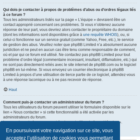
Qui dois-je contacter à propos de problèmes d’abus ou d’ordres légaux liés
à ce forum ?
Tous les administrateurs listés sur la page « L’équipe » devraient être un
contact approprié concernant ces problèmes. Si vous n’obtenez aucune
réponse de leur part, vous devriez alors contacter le propriétaire du domaine
(dont les informations sont disponibles grâce à
une requête WHOIS
), ou, si
celui-ci fonctionne sur un service gratuit (comme Yahoo, Free, etc.), le service
de gestion des abus. Veuillez noter que phpBB Limited n’a absolument aucune
juridiction et ne peut en aucun cas être tenu comme responsable de comment,
où et par qui ce forum est utilisé. Ne contactez pas phpBB Limited pour tout
problème d’ordre légal (commentaire incessant, insultant, diffamatoire, etc.) qui
ne sont pas directement reliés avec le site internet de phpBB.com ou le logiciel
phpBB en lui-même. Si vous envoyez un courrier électronique à phpBB
Limited à propos d’une utilisation de tierce partie de ce logiciel, attendez-vous
à une réponse laconique ou à ne pas recevoir de réponse.
Haut
Comment puis-je contacter un administrateur du forum ?
Tous les utilisateurs du forum peuvent utiliser le formulaire disponible sur le
lien « Nous contacter » si cette fonctionnalité a été activée par les
administrateurs du forum.
Les membres du forum peuvent également utiliser le lien « L’équipe ».
En poursuivant votre navigation sur ce site, vous
Haut
acceptez l’utilisation de cookies vous permettant