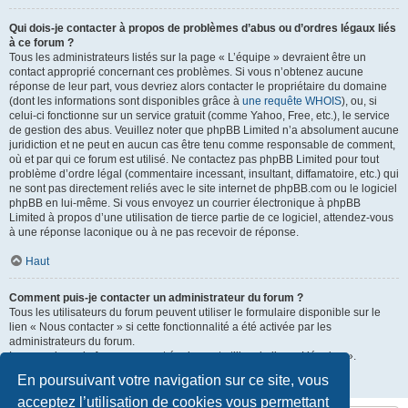
Qui dois-je contacter à propos de problèmes d’abus ou d’ordres légaux liés
à ce forum ?
Tous les administrateurs listés sur la page « L’équipe » devraient être un
contact approprié concernant ces problèmes. Si vous n’obtenez aucune
réponse de leur part, vous devriez alors contacter le propriétaire du domaine
(dont les informations sont disponibles grâce à
une requête WHOIS
), ou, si
celui-ci fonctionne sur un service gratuit (comme Yahoo, Free, etc.), le service
de gestion des abus. Veuillez noter que phpBB Limited n’a absolument aucune
juridiction et ne peut en aucun cas être tenu comme responsable de comment,
où et par qui ce forum est utilisé. Ne contactez pas phpBB Limited pour tout
problème d’ordre légal (commentaire incessant, insultant, diffamatoire, etc.) qui
ne sont pas directement reliés avec le site internet de phpBB.com ou le logiciel
phpBB en lui-même. Si vous envoyez un courrier électronique à phpBB
Limited à propos d’une utilisation de tierce partie de ce logiciel, attendez-vous
à une réponse laconique ou à ne pas recevoir de réponse.
Haut
Comment puis-je contacter un administrateur du forum ?
Tous les utilisateurs du forum peuvent utiliser le formulaire disponible sur le
lien « Nous contacter » si cette fonctionnalité a été activée par les
administrateurs du forum.
Les membres du forum peuvent également utiliser le lien « L’équipe ».
En poursuivant votre navigation sur ce site, vous
Haut
acceptez l’utilisation de cookies vous permettant