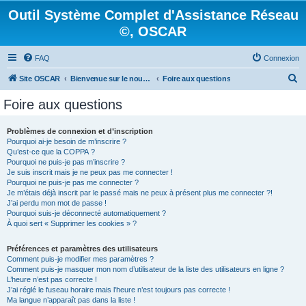
Outil Système Complet d'Assistance Réseau
©, OSCAR
FAQ
Connexion
R
Site OSCAR
Bienvenue sur le nouveau forum OSCAR
Foire aux questions
e
Foire aux questions
c
h
Problèmes de connexion et d’inscription
Pourquoi ai-je besoin de m’inscrire ?
e
Qu’est-ce que la COPPA ?
r
Pourquoi ne puis-je pas m’inscrire ?
Je suis inscrit mais je ne peux pas me connecter !
c
Pourquoi ne puis-je pas me connecter ?
Je m’étais déjà inscrit par le passé mais ne peux à présent plus me connecter ?!
h
J’ai perdu mon mot de passe !
e
Pourquoi suis-je déconnecté automatiquement ?
À quoi sert « Supprimer les cookies » ?
r
Préférences et paramètres des utilisateurs
Comment puis-je modifier mes paramètres ?
Comment puis-je masquer mon nom d’utilisateur de la liste des utilisateurs en ligne ?
L’heure n’est pas correcte !
J’ai réglé le fuseau horaire mais l’heure n’est toujours pas correcte !
Ma langue n’apparaît pas dans la liste !