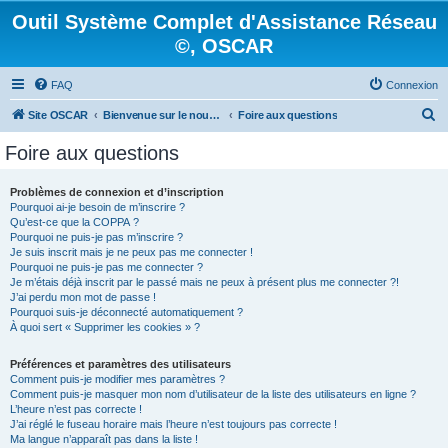
Outil Système Complet d'Assistance Réseau
©, OSCAR
FAQ
Connexion
R
Site OSCAR
Bienvenue sur le nouveau forum OSCAR
Foire aux questions
e
Foire aux questions
c
h
Problèmes de connexion et d’inscription
Pourquoi ai-je besoin de m’inscrire ?
e
Qu’est-ce que la COPPA ?
r
Pourquoi ne puis-je pas m’inscrire ?
Je suis inscrit mais je ne peux pas me connecter !
c
Pourquoi ne puis-je pas me connecter ?
Je m’étais déjà inscrit par le passé mais ne peux à présent plus me connecter ?!
h
J’ai perdu mon mot de passe !
e
Pourquoi suis-je déconnecté automatiquement ?
À quoi sert « Supprimer les cookies » ?
r
Préférences et paramètres des utilisateurs
Comment puis-je modifier mes paramètres ?
Comment puis-je masquer mon nom d’utilisateur de la liste des utilisateurs en ligne ?
L’heure n’est pas correcte !
J’ai réglé le fuseau horaire mais l’heure n’est toujours pas correcte !
Ma langue n’apparaît pas dans la liste !