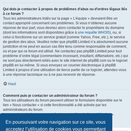
Qui dois-je contacter à propos de problèmes d’abus ou d’ordres légaux liés
à ce forum ?
Tous les administrateurs listés sur la page « L’équipe » devraient être un
contact approprié concernant ces problèmes. Si vous n’obtenez aucune
réponse de leur part, vous devriez alors contacter le propriétaire du domaine
(dont les informations sont disponibles grâce à
une requête WHOIS
), ou, si
celui-ci fonctionne sur un service gratuit (comme Yahoo, Free, etc.), le service
de gestion des abus. Veuillez noter que phpBB Limited n’a absolument aucune
juridiction et ne peut en aucun cas être tenu comme responsable de comment,
où et par qui ce forum est utilisé. Ne contactez pas phpBB Limited pour tout
problème d’ordre légal (commentaire incessant, insultant, diffamatoire, etc.) qui
ne sont pas directement reliés avec le site internet de phpBB.com ou le logiciel
phpBB en lui-même. Si vous envoyez un courrier électronique à phpBB
Limited à propos d’une utilisation de tierce partie de ce logiciel, attendez-vous
à une réponse laconique ou à ne pas recevoir de réponse.
Haut
Comment puis-je contacter un administrateur du forum ?
Tous les utilisateurs du forum peuvent utiliser le formulaire disponible sur le
lien « Nous contacter » si cette fonctionnalité a été activée par les
administrateurs du forum.
Les membres du forum peuvent également utiliser le lien « L’équipe ».
En poursuivant votre navigation sur ce site, vous
Haut
acceptez l’utilisation de cookies vous permettant