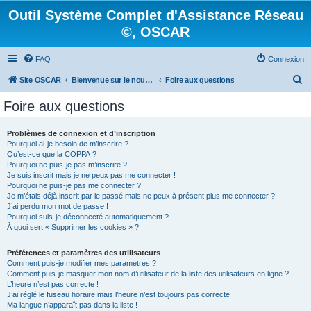
Outil Système Complet d'Assistance Réseau
©, OSCAR
FAQ
Connexion
R
Site OSCAR
Bienvenue sur le nouveau forum OSCAR
Foire aux questions
e
Foire aux questions
c
h
Problèmes de connexion et d’inscription
Pourquoi ai-je besoin de m’inscrire ?
e
Qu’est-ce que la COPPA ?
r
Pourquoi ne puis-je pas m’inscrire ?
Je suis inscrit mais je ne peux pas me connecter !
c
Pourquoi ne puis-je pas me connecter ?
Je m’étais déjà inscrit par le passé mais ne peux à présent plus me connecter ?!
h
J’ai perdu mon mot de passe !
e
Pourquoi suis-je déconnecté automatiquement ?
À quoi sert « Supprimer les cookies » ?
r
Préférences et paramètres des utilisateurs
Comment puis-je modifier mes paramètres ?
Comment puis-je masquer mon nom d’utilisateur de la liste des utilisateurs en ligne ?
L’heure n’est pas correcte !
J’ai réglé le fuseau horaire mais l’heure n’est toujours pas correcte !
Ma langue n’apparaît pas dans la liste !