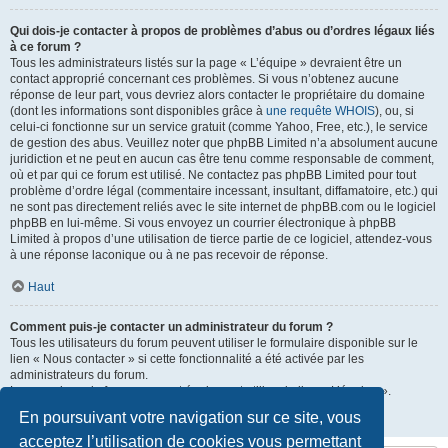
Qui dois-je contacter à propos de problèmes d’abus ou d’ordres légaux liés
à ce forum ?
Tous les administrateurs listés sur la page « L’équipe » devraient être un
contact approprié concernant ces problèmes. Si vous n’obtenez aucune
réponse de leur part, vous devriez alors contacter le propriétaire du domaine
(dont les informations sont disponibles grâce à
une requête WHOIS
), ou, si
celui-ci fonctionne sur un service gratuit (comme Yahoo, Free, etc.), le service
de gestion des abus. Veuillez noter que phpBB Limited n’a absolument aucune
juridiction et ne peut en aucun cas être tenu comme responsable de comment,
où et par qui ce forum est utilisé. Ne contactez pas phpBB Limited pour tout
problème d’ordre légal (commentaire incessant, insultant, diffamatoire, etc.) qui
ne sont pas directement reliés avec le site internet de phpBB.com ou le logiciel
phpBB en lui-même. Si vous envoyez un courrier électronique à phpBB
Limited à propos d’une utilisation de tierce partie de ce logiciel, attendez-vous
à une réponse laconique ou à ne pas recevoir de réponse.
Haut
Comment puis-je contacter un administrateur du forum ?
Tous les utilisateurs du forum peuvent utiliser le formulaire disponible sur le
lien « Nous contacter » si cette fonctionnalité a été activée par les
administrateurs du forum.
Les membres du forum peuvent également utiliser le lien « L’équipe ».
En poursuivant votre navigation sur ce site, vous
Haut
acceptez l’utilisation de cookies vous permettant