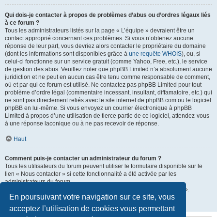
Qui dois-je contacter à propos de problèmes d’abus ou d’ordres légaux liés
à ce forum ?
Tous les administrateurs listés sur la page « L’équipe » devraient être un
contact approprié concernant ces problèmes. Si vous n’obtenez aucune
réponse de leur part, vous devriez alors contacter le propriétaire du domaine
(dont les informations sont disponibles grâce à
une requête WHOIS
), ou, si
celui-ci fonctionne sur un service gratuit (comme Yahoo, Free, etc.), le service
de gestion des abus. Veuillez noter que phpBB Limited n’a absolument aucune
juridiction et ne peut en aucun cas être tenu comme responsable de comment,
où et par qui ce forum est utilisé. Ne contactez pas phpBB Limited pour tout
problème d’ordre légal (commentaire incessant, insultant, diffamatoire, etc.) qui
ne sont pas directement reliés avec le site internet de phpBB.com ou le logiciel
phpBB en lui-même. Si vous envoyez un courrier électronique à phpBB
Limited à propos d’une utilisation de tierce partie de ce logiciel, attendez-vous
à une réponse laconique ou à ne pas recevoir de réponse.
Haut
Comment puis-je contacter un administrateur du forum ?
Tous les utilisateurs du forum peuvent utiliser le formulaire disponible sur le
lien « Nous contacter » si cette fonctionnalité a été activée par les
administrateurs du forum.
Les membres du forum peuvent également utiliser le lien « L’équipe ».
En poursuivant votre navigation sur ce site, vous
Haut
acceptez l’utilisation de cookies vous permettant