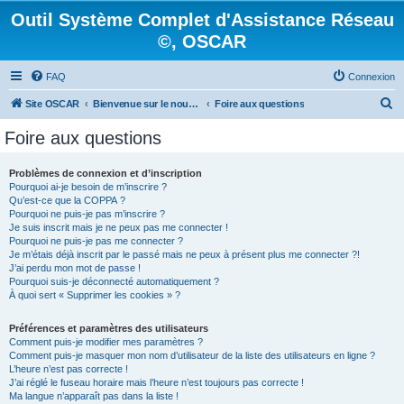
Outil Système Complet d'Assistance Réseau
©, OSCAR
FAQ
Connexion
R
Site OSCAR
Bienvenue sur le nouveau forum OSCAR
Foire aux questions
e
Foire aux questions
c
h
Problèmes de connexion et d’inscription
Pourquoi ai-je besoin de m’inscrire ?
e
Qu’est-ce que la COPPA ?
r
Pourquoi ne puis-je pas m’inscrire ?
Je suis inscrit mais je ne peux pas me connecter !
c
Pourquoi ne puis-je pas me connecter ?
Je m’étais déjà inscrit par le passé mais ne peux à présent plus me connecter ?!
h
J’ai perdu mon mot de passe !
e
Pourquoi suis-je déconnecté automatiquement ?
À quoi sert « Supprimer les cookies » ?
r
Préférences et paramètres des utilisateurs
Comment puis-je modifier mes paramètres ?
Comment puis-je masquer mon nom d’utilisateur de la liste des utilisateurs en ligne ?
L’heure n’est pas correcte !
J’ai réglé le fuseau horaire mais l’heure n’est toujours pas correcte !
Ma langue n’apparaît pas dans la liste !