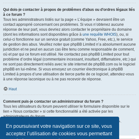
Qui dois-je contacter à propos de problèmes d’abus ou d’ordres légaux liés
à ce forum ?
Tous les administrateurs listés sur la page « L’équipe » devraient être un
contact approprié concernant ces problèmes. Si vous n’obtenez aucune
réponse de leur part, vous devriez alors contacter le propriétaire du domaine
(dont les informations sont disponibles grâce à
une requête WHOIS
), ou, si
celui-ci fonctionne sur un service gratuit (comme Yahoo, Free, etc.), le service
de gestion des abus. Veuillez noter que phpBB Limited n’a absolument aucune
juridiction et ne peut en aucun cas être tenu comme responsable de comment,
où et par qui ce forum est utilisé. Ne contactez pas phpBB Limited pour tout
problème d’ordre légal (commentaire incessant, insultant, diffamatoire, etc.) qui
ne sont pas directement reliés avec le site internet de phpBB.com ou le logiciel
phpBB en lui-même. Si vous envoyez un courrier électronique à phpBB
Limited à propos d’une utilisation de tierce partie de ce logiciel, attendez-vous
à une réponse laconique ou à ne pas recevoir de réponse.
Haut
Comment puis-je contacter un administrateur du forum ?
Tous les utilisateurs du forum peuvent utiliser le formulaire disponible sur le
lien « Nous contacter » si cette fonctionnalité a été activée par les
administrateurs du forum.
Les membres du forum peuvent également utiliser le lien « L’équipe ».
En poursuivant votre navigation sur ce site, vous
Haut
acceptez l’utilisation de cookies vous permettant