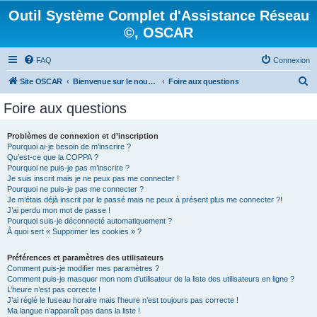
Outil Système Complet d'Assistance Réseau
©, OSCAR
FAQ
Connexion
R
Site OSCAR
Bienvenue sur le nouveau forum OSCAR
Foire aux questions
e
Foire aux questions
c
h
Problèmes de connexion et d’inscription
Pourquoi ai-je besoin de m’inscrire ?
e
Qu’est-ce que la COPPA ?
r
Pourquoi ne puis-je pas m’inscrire ?
Je suis inscrit mais je ne peux pas me connecter !
c
Pourquoi ne puis-je pas me connecter ?
Je m’étais déjà inscrit par le passé mais ne peux à présent plus me connecter ?!
h
J’ai perdu mon mot de passe !
e
Pourquoi suis-je déconnecté automatiquement ?
À quoi sert « Supprimer les cookies » ?
r
Préférences et paramètres des utilisateurs
Comment puis-je modifier mes paramètres ?
Comment puis-je masquer mon nom d’utilisateur de la liste des utilisateurs en ligne ?
L’heure n’est pas correcte !
J’ai réglé le fuseau horaire mais l’heure n’est toujours pas correcte !
Ma langue n’apparaît pas dans la liste !