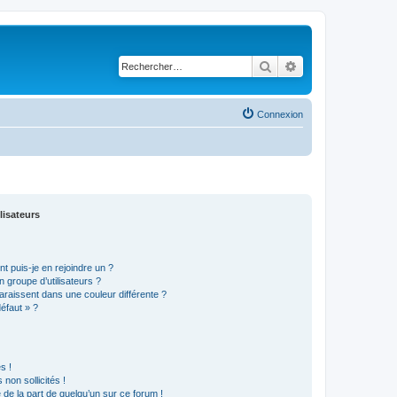
Rechercher
Recherche avancé
Connexion
lisateurs
t puis-je en rejoindre un ?
 groupe d’utilisateurs ?
araissent dans une couleur différente ?
défaut » ?
s !
non sollicités !
e de la part de quelqu’un sur ce forum !