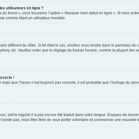
s utilisateurs en ligne ?
s du forum », vous trouverez l’option « Masquer mon statut en ligne ». Si vous activ
é comme étant un utilisateur invisible.
aire différent du vôtre. Si tel était le cas, veuillez vous rendre dans le panneau de co
ey, etc. Veuillez noter que le réglage du fuseau horaire, comme la plupart des autr
orrecte !
 mais que l’heure n’est toujours pas correcte, il est probable que l’horloge du serve
orum, soit le logiciel n’a pas encore été traduit dans votre langue. Essayez de deman
 n’existe pas, vous êtes libre de vous porter volontaire et commencer une nouvelle t