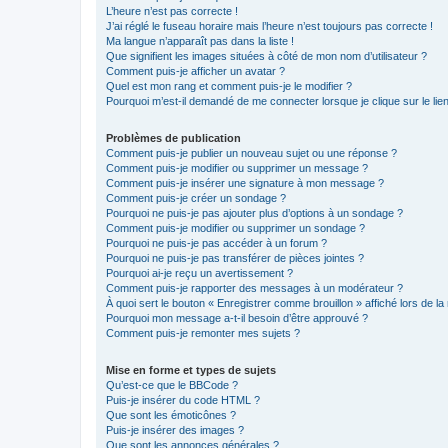
L’heure n’est pas correcte !
J’ai réglé le fuseau horaire mais l’heure n’est toujours pas correcte !
Ma langue n’apparaît pas dans la liste !
Que signifient les images situées à côté de mon nom d’utilisateur ?
Comment puis-je afficher un avatar ?
Quel est mon rang et comment puis-je le modifier ?
Pourquoi m’est-il demandé de me connecter lorsque je clique sur le lien 
Problèmes de publication
Comment puis-je publier un nouveau sujet ou une réponse ?
Comment puis-je modifier ou supprimer un message ?
Comment puis-je insérer une signature à mon message ?
Comment puis-je créer un sondage ?
Pourquoi ne puis-je pas ajouter plus d’options à un sondage ?
Comment puis-je modifier ou supprimer un sondage ?
Pourquoi ne puis-je pas accéder à un forum ?
Pourquoi ne puis-je pas transférer de pièces jointes ?
Pourquoi ai-je reçu un avertissement ?
Comment puis-je rapporter des messages à un modérateur ?
À quoi sert le bouton « Enregistrer comme brouillon » affiché lors de la 
Pourquoi mon message a-t-il besoin d’être approuvé ?
Comment puis-je remonter mes sujets ?
Mise en forme et types de sujets
Qu’est-ce que le BBCode ?
Puis-je insérer du code HTML ?
Que sont les émoticônes ?
Puis-je insérer des images ?
Que sont les annonces générales ?