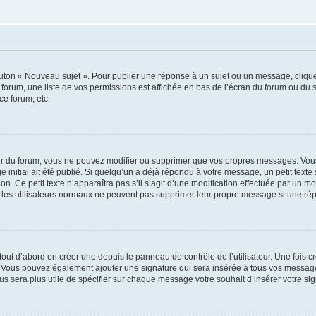
outon « Nouveau sujet ». Pour publier une réponse à un sujet ou un message, cliqu
 forum, une liste de vos permissions est affichée en bas de l’écran du forum ou du
ce forum, etc.
r du forum, vous ne pouvez modifier ou supprimer que vos propres messages. Vou
 initial ait été publié. Si quelqu’un a déjà répondu à votre message, un petit text
ion. Ce petit texte n’apparaîtra pas s’il s’agit d’une modification effectuée par un 
ue les utilisateurs normaux ne peuvent pas supprimer leur propre message si une ré
ut d’abord en créer une depuis le panneau de contrôle de l’utilisateur. Une fois c
ure. Vous pouvez également ajouter une signature qui sera insérée à tous vos mess
 vous sera plus utile de spécifier sur chaque message votre souhait d’insérer votre si