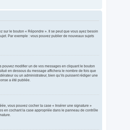
ez sur le bouton « Répondre ». Il se peut que vous ayez besoin
 sujet. Par exemple : vous pouvez publier de nouveaux sujets
s pouvez modifier un de vos messages en cliquant le bouton
e situé en dessous du message affichera le nombre de fois que
modérateur ou un administrateur, bien qu’ils puissent rédiger une
ponse a été publiée.
réée, vous pouvez cocher la case « Insérer une signature »
ages en cochant la case appropriée dans le panneau de contrôle
gnature.