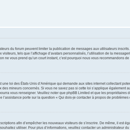
trateurs du forum peuvent limiter la publication de messages aux utilisateurs inscri
visiteurs, tels que l’affichage d’avatars personnalisés, l’utilisation de la messager
ription ne vous prend qu’un court instant, c’est pourquoi nous vous recommandons de l
t une loi des États-Unis d’Amérique qui demande aux sites internet collectant pot
 des mineurs concernés. Si vous ne savez pas si cette loi s’applique également au
 pourra vous renseigner. Veuillez noter que phpBB Limited et que les propriétaires
ue l’assistance porte sur la question « Qui dois-je contacter à propos de problèmes 
inscriptions afin d’empêcher les nouveaux visiteurs de s’inscrire. De même, il est é
s souhaitez utiliser. Pour plus d’informations, veuillez contacter un administrateur du