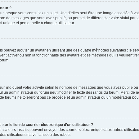
ateur ?
ur lorsque vous consultez un sujet. Une d’elles peut être une image associée à vo
mbre de messages que vous avez publié, ou permet de différencier votre statut parti
 unique et personnelle à chaque utilisateur.
ous pouvez ajouter un avatar en utilisant une des quatre méthodes suivantes : le serv
ent activer ou non la fonctionnalité des avatars et des méthodes qu’ils veuillent ren
forum.
ur, indiquent votre activité selon le nombre de messages que vous avez publié ou id
eul un administrateur du forum peut modifier le texte des rangs du forum. Merci de 
de forums ne toléreront pas ce procédé et un administrateur ou un modérateur pou
ur le lien de courrier électronique d’un utilisateur ?
s utilisateurs inscrits peuvent envoyer des courriers électroniques aux autres utili
es utilisateurs malveillants ou des robots.