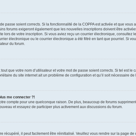
t de passe soient corrects. Si la fonctionnalité de la COPPA est activée et que vous 
ains forums exigeront également que les nouvelles inscriptions doivent être activée
te lors de votre inscription. Si vous aviez reçu un courrier électronique, consultez l
r électronique ou le courrier électronique a été filtré en tant que pourriel. Si vo
rateur du forum.
out que votre nom d’utilisateur et votre mot de passe soient corrects. Si tel est le
iétaire du site internet ait un problème de configuration et qu’il soit nécessaire de l
 plus me connecter ?!
votre compte pour une quelconque raison. De plus, beaucoup de forums suppriment pér
 nouveau et essayez de participer plus activement aux discussions du forum.
 récupéré, il peut facilement être réinitialisé. Veuillez vous rendre sur la page de