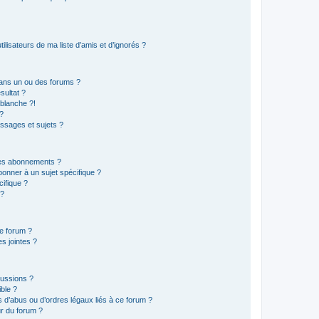
lisateurs de ma liste d’amis et d’ignorés ?
ans un ou des forums ?
sultat ?
blanche ?!
?
ssages et sujets ?
t les abonnements ?
onner à un sujet spécifique ?
ifique ?
 ?
ce forum ?
s jointes ?
cussions ?
ible ?
 d’abus ou d’ordres légaux liés à ce forum ?
r du forum ?