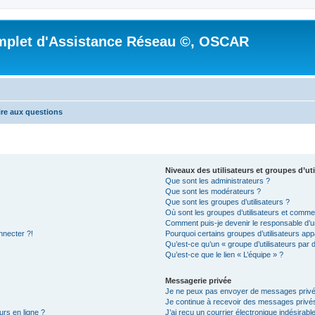
mplet d'Assistance Réseau ©, OSCAR
ire aux questions
Niveaux des utilisateurs et groupes d’uti
Que sont les administrateurs ?
Que sont les modérateurs ?
Que sont les groupes d’utilisateurs ?
Où sont les groupes d’utilisateurs et commen
Comment puis-je devenir le responsable d’un
nnecter ?!
Pourquoi certains groupes d’utilisateurs app
Qu’est-ce qu’un « groupe d’utilisateurs par 
Qu’est-ce que le lien « L’équipe » ?
Messagerie privée
Je ne peux pas envoyer de messages privé
Je continue à recevoir des messages privés 
urs en ligne ?
J’ai reçu un courrier électronique indésirabl