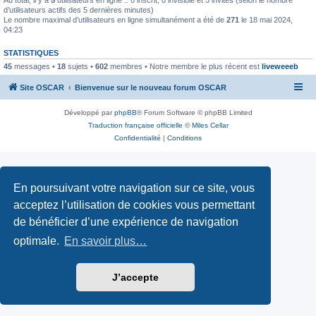
d’utilisateurs actifs des 5 dernières minutes)
Le nombre maximal d’utilisateurs en ligne simultanément a été de
271
le 18 mai 2024,
04:23
STATISTIQUES
45
messages •
18
sujets •
602
membres • Notre membre le plus récent est
liveweeeb
Site OSCAR
Bienvenue sur le nouveau forum OSCAR
Développé par
phpBB
® Forum Software © phpBB Limited
Traduction française officielle
©
Miles Cellar
Confidentialité
|
Conditions
En poursuivant votre navigation sur ce site, vous
acceptez l’utilisation de cookies vous permettant
de bénéficier d’une expérience de navigation
optimale.
En savoir plus…
J’accepte