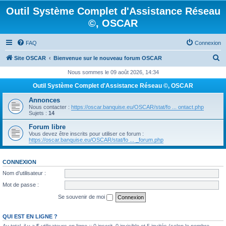
Outil Système Complet d'Assistance Réseau
©, OSCAR
FAQ
Connexion
R
Site OSCAR
Bienvenue sur le nouveau forum OSCAR
e
Nous sommes le 09 août 2026, 14:34
c
Outil Système Complet d'Assistance Réseau ©, OSCAR
h
Annonces
e
Nous contacter :
https://oscar.banquise.eu/OSCAR/stat/fo ... ontact.php
Sujets :
14
r
Forum libre
c
Vous devez être inscrits pour utiliser ce forum :
https://oscar.banquise.eu/OSCAR/stat/fo ... _forum.php
h
e
CONNEXION
r
Nom d’utilisateur :
Mot de passe :
Se souvenir de moi
QUI EST EN LIGNE ?
Au total, il y a
5
utilisateurs en ligne :: 0 inscrit, 0 invisible et 5 invités (selon le nombre