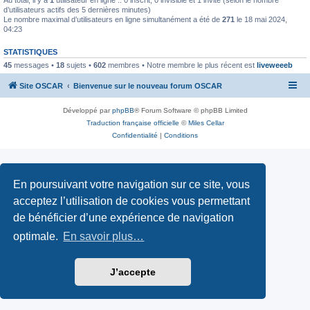
d’utilisateurs actifs des 5 dernières minutes)
Le nombre maximal d’utilisateurs en ligne simultanément a été de
271
le 18 mai 2024,
04:23
STATISTIQUES
45
messages •
18
sujets •
602
membres • Notre membre le plus récent est
liveweeeb
Site OSCAR
Bienvenue sur le nouveau forum OSCAR
Développé par
phpBB
® Forum Software © phpBB Limited
Traduction française officielle
©
Miles Cellar
Confidentialité
|
Conditions
En poursuivant votre navigation sur ce site, vous
acceptez l’utilisation de cookies vous permettant
de bénéficier d’une expérience de navigation
optimale.
En savoir plus…
J’accepte