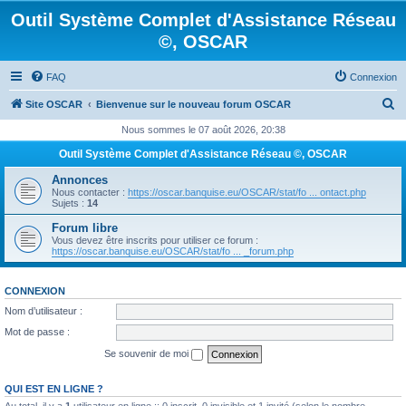
Outil Système Complet d'Assistance Réseau
©, OSCAR
FAQ
Connexion
R
Site OSCAR
Bienvenue sur le nouveau forum OSCAR
e
Nous sommes le 07 août 2026, 20:38
c
Outil Système Complet d'Assistance Réseau ©, OSCAR
h
Annonces
e
Nous contacter :
https://oscar.banquise.eu/OSCAR/stat/fo ... ontact.php
Sujets :
14
r
Forum libre
c
Vous devez être inscrits pour utiliser ce forum :
https://oscar.banquise.eu/OSCAR/stat/fo ... _forum.php
h
e
CONNEXION
r
Nom d’utilisateur :
Mot de passe :
Se souvenir de moi
QUI EST EN LIGNE ?
Au total, il y a
1
utilisateur en ligne :: 0 inscrit, 0 invisible et 1 invité (selon le nombre