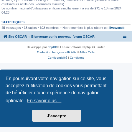
d’utilisateurs actifs des 5 dernières minutes)
Le nombre maximal d’utilisateurs en ligne simultanément a été de
271
le 18 mai 2024,
04:23
STATISTIQUES
45
messages •
18
sujets •
602
membres • Notre membre le plus récent est
liveweeeb
Site OSCAR
Bienvenue sur le nouveau forum OSCAR
Développé par
phpBB
® Forum Software © phpBB Limited
Traduction française officielle
©
Miles Cellar
Confidentialité
|
Conditions
En poursuivant votre navigation sur ce site, vous
acceptez l’utilisation de cookies vous permettant
de bénéficier d’une expérience de navigation
optimale.
En savoir plus…
J’accepte