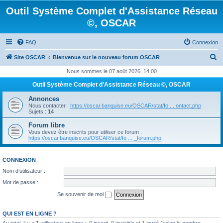
Outil Système Complet d'Assistance Réseau
©, OSCAR
FAQ
Connexion
R
Site OSCAR
Bienvenue sur le nouveau forum OSCAR
e
Nous sommes le 07 août 2026, 14:00
c
Outil Système Complet d'Assistance Réseau ©, OSCAR
h
Annonces
e
Nous contacter :
https://oscar.banquise.eu/OSCAR/stat/fo ... ontact.php
Sujets :
14
r
Forum libre
c
Vous devez être inscrits pour utiliser ce forum :
https://oscar.banquise.eu/OSCAR/stat/fo ... _forum.php
h
e
CONNEXION
r
Nom d’utilisateur :
Mot de passe :
Se souvenir de moi
QUI EST EN LIGNE ?
Au total, il y a
1
utilisateur en ligne :: 0 inscrit, 0 invisible et 1 invité (selon le nombre