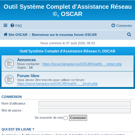
Outil Système Complet d'Assistance Réseau
©, OSCAR
FAQ
Connexion
R
Site OSCAR
Bienvenue sur le nouveau forum OSCAR
e
Nous sommes le 07 août 2026, 06:53
c
Outil Système Complet d'Assistance Réseau ©, OSCAR
h
Annonces
e
Nous contacter :
https://oscar.banquise.eu/OSCAR/stat/fo ... ontact.php
Sujets :
14
r
Forum libre
c
Vous devez être inscrits pour utiliser ce forum :
https://oscar.banquise.eu/OSCAR/stat/fo ... _forum.php
h
e
CONNEXION
r
Nom d’utilisateur :
Mot de passe :
Se souvenir de moi
QUI EST EN LIGNE ?
Au total, il y a
4
utilisateurs en ligne :: 0 inscrit, 0 invisible et 4 invités (selon le nombre