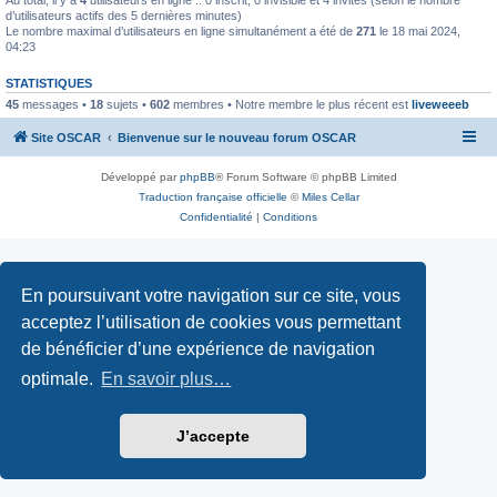
d’utilisateurs actifs des 5 dernières minutes)
Le nombre maximal d’utilisateurs en ligne simultanément a été de
271
le 18 mai 2024,
04:23
STATISTIQUES
45
messages •
18
sujets •
602
membres • Notre membre le plus récent est
liveweeeb
Site OSCAR
Bienvenue sur le nouveau forum OSCAR
Développé par
phpBB
® Forum Software © phpBB Limited
Traduction française officielle
©
Miles Cellar
Confidentialité
|
Conditions
En poursuivant votre navigation sur ce site, vous
acceptez l’utilisation de cookies vous permettant
de bénéficier d’une expérience de navigation
optimale.
En savoir plus…
J’accepte