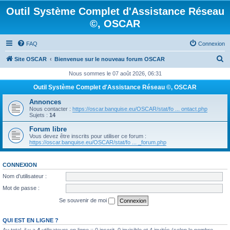
Outil Système Complet d'Assistance Réseau
©, OSCAR
FAQ
Connexion
R
Site OSCAR
Bienvenue sur le nouveau forum OSCAR
e
Nous sommes le 07 août 2026, 06:31
c
Outil Système Complet d'Assistance Réseau ©, OSCAR
h
Annonces
e
Nous contacter :
https://oscar.banquise.eu/OSCAR/stat/fo ... ontact.php
Sujets :
14
r
Forum libre
c
Vous devez être inscrits pour utiliser ce forum :
https://oscar.banquise.eu/OSCAR/stat/fo ... _forum.php
h
e
CONNEXION
r
Nom d’utilisateur :
Mot de passe :
Se souvenir de moi
QUI EST EN LIGNE ?
Au total, il y a
4
utilisateurs en ligne :: 0 inscrit, 0 invisible et 4 invités (selon le nombre