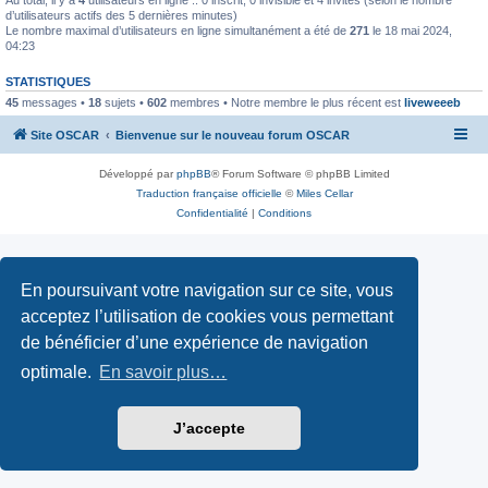
d’utilisateurs actifs des 5 dernières minutes)
Le nombre maximal d’utilisateurs en ligne simultanément a été de
271
le 18 mai 2024,
04:23
STATISTIQUES
45
messages •
18
sujets •
602
membres • Notre membre le plus récent est
liveweeeb
Site OSCAR
Bienvenue sur le nouveau forum OSCAR
Développé par
phpBB
® Forum Software © phpBB Limited
Traduction française officielle
©
Miles Cellar
Confidentialité
|
Conditions
En poursuivant votre navigation sur ce site, vous
acceptez l’utilisation de cookies vous permettant
de bénéficier d’une expérience de navigation
optimale.
En savoir plus…
J’accepte