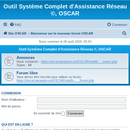
Outil Système Complet d'Assistance Réseau
©, OSCAR
FAQ
Connexion
R
Site OSCAR
Bienvenue sur le nouveau forum OSCAR
e
Nous sommes le 06 août 2026, 05:54
c
Outil Système Complet d'Assistance Réseau ©, OSCAR
h
Annonces
e
Nous contacter :
https://oscar.banquise.eu/OSCAR/stat/fo ... ontact.php
Sujets :
14
r
Forum libre
c
Vous devez être inscrits pour utiliser ce forum :
https://oscar.banquise.eu/OSCAR/stat/fo ... _forum.php
h
e
CONNEXION
r
Nom d’utilisateur :
Mot de passe :
Se souvenir de moi
QUI EST EN LIGNE ?
Au total, il y a
3
utilisateurs en ligne :: 0 inscrit, 0 invisible et 3 invités (selon le nombre