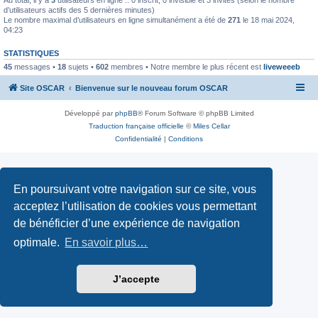
d’utilisateurs actifs des 5 dernières minutes)
Le nombre maximal d’utilisateurs en ligne simultanément a été de
271
le 18 mai 2024,
04:23
STATISTIQUES
45
messages •
18
sujets •
602
membres • Notre membre le plus récent est
liveweeeb
Site OSCAR
Bienvenue sur le nouveau forum OSCAR
Développé par
phpBB
® Forum Software © phpBB Limited
Traduction française officielle
©
Miles Cellar
Confidentialité
|
Conditions
En poursuivant votre navigation sur ce site, vous
acceptez l’utilisation de cookies vous permettant
de bénéficier d’une expérience de navigation
optimale.
En savoir plus…
J’accepte