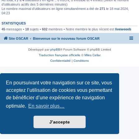
d’utilisateurs actifs des 5 dernières minutes)
Le nombre maximal d’utilisateurs en ligne simultanément a été de
271
le 18 mai 2024,
04:23
STATISTIQUES
45
messages •
18
sujets •
602
membres • Notre membre le plus récent est
liveweeeb
Site OSCAR
Bienvenue sur le nouveau forum OSCAR
Développé par
phpBB
® Forum Software © phpBB Limited
Traduction française officielle
©
Miles Cellar
Confidentialité
|
Conditions
En poursuivant votre navigation sur ce site, vous
acceptez l’utilisation de cookies vous permettant
de bénéficier d’une expérience de navigation
optimale.
En savoir plus…
J’accepte