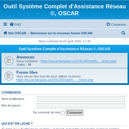
Outil Système Complet d'Assistance Réseau
©, OSCAR
FAQ
Connexion
R
Site OSCAR
Bienvenue sur le nouveau forum OSCAR
e
Nous sommes le 07 août 2026, 17:42
c
Outil Système Complet d'Assistance Réseau ©, OSCAR
h
Annonces
e
Nous contacter :
https://oscar.banquise.eu/OSCAR/stat/fo ... ontact.php
Sujets :
14
r
Forum libre
c
Vous devez être inscrits pour utiliser ce forum :
https://oscar.banquise.eu/OSCAR/stat/fo ... _forum.php
h
e
CONNEXION
r
Nom d’utilisateur :
Mot de passe :
Se souvenir de moi
QUI EST EN LIGNE ?
Au total, il y a
4
utilisateurs en ligne :: 0 inscrit, 0 invisible et 4 invités (selon le nombre