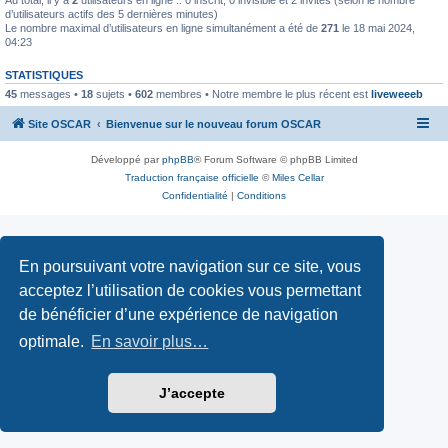
d’utilisateurs actifs des 5 dernières minutes)
Le nombre maximal d’utilisateurs en ligne simultanément a été de
271
le 18 mai 2024,
04:23
STATISTIQUES
45
messages •
18
sujets •
602
membres • Notre membre le plus récent est
liveweeeb
Site OSCAR
Bienvenue sur le nouveau forum OSCAR
Développé par
phpBB
® Forum Software © phpBB Limited
Traduction française officielle
©
Miles Cellar
Confidentialité
|
Conditions
En poursuivant votre navigation sur ce site, vous
acceptez l’utilisation de cookies vous permettant
de bénéficier d’une expérience de navigation
optimale.
En savoir plus…
J’accepte