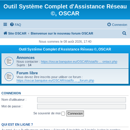
Outil Système Complet d'Assistance Réseau
©, OSCAR
FAQ
Connexion
R
Site OSCAR
Bienvenue sur le nouveau forum OSCAR
e
Nous sommes le 08 août 2026, 17:40
c
Outil Système Complet d'Assistance Réseau ©, OSCAR
h
Annonces
e
Nous contacter :
https://oscar.banquise.eu/OSCAR/stat/fo ... ontact.php
Sujets :
14
r
Forum libre
c
Vous devez être inscrits pour utiliser ce forum :
https://oscar.banquise.eu/OSCAR/stat/fo ... _forum.php
h
e
CONNEXION
r
Nom d’utilisateur :
Mot de passe :
Se souvenir de moi
QUI EST EN LIGNE ?
Au total, il y a
2
utilisateurs en ligne :: 0 inscrit, 0 invisible et 2 invités (selon le nombre