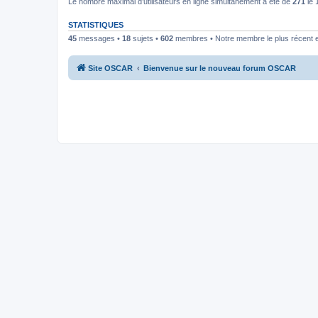
Le nombre maximal d’utilisateurs en ligne simultanément a été de
271
le 
STATISTIQUES
45
messages •
18
sujets •
602
membres • Notre membre le plus récent 
Site OSCAR
Bienvenue sur le nouveau forum OSCAR