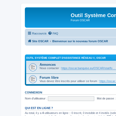
Outil Système Co
Forum OSCAR
Raccourcis
FAQ
Site OSCAR
Bienvenue sur le nouveau forum OSCAR
OUTIL SYSTÈME COMPLET D'ASSISTANCE RÉSEAU ©, OSCAR
Annonces
Nous contacter :
https://oscar.banquise.eu/OSCAR/stat/fo ...
Forum libre
Vous devez être inscrits pour utiliser ce forum :
https://osca
CONNEXION
Nom d’utilisateur :
Mot de passe :
QUI EST EN LIGNE ?
Au total, il y a
4
utilisateurs en ligne :: 0 inscrit, 0 invisible et 4 invités (