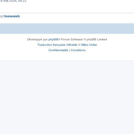
18 mai 2024, 04:23
est
liveweeeb
Développé par
phpBB
® Forum Software © phpBB Limited
Traduction française officielle
©
Miles Cellar
Confidentialité
|
Conditions