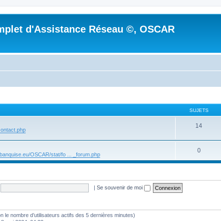
mplet d'Assistance Réseau ©, OSCAR
SUJETS
14
 ontact.php
0
r.banquise.eu/OSCAR/stat/fo ... _forum.php
|
Se souvenir de moi
selon le nombre d’utilisateurs actifs des 5 dernières minutes)