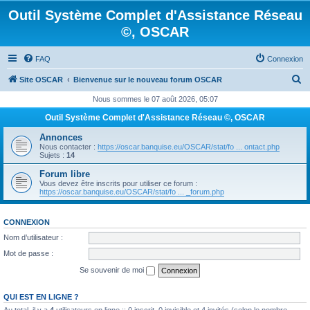
Outil Système Complet d'Assistance Réseau
©, OSCAR
FAQ
Connexion
R
Site OSCAR
Bienvenue sur le nouveau forum OSCAR
e
Nous sommes le 07 août 2026, 05:07
c
Outil Système Complet d'Assistance Réseau ©, OSCAR
h
Annonces
e
Nous contacter :
https://oscar.banquise.eu/OSCAR/stat/fo ... ontact.php
Sujets :
14
r
Forum libre
c
Vous devez être inscrits pour utiliser ce forum :
https://oscar.banquise.eu/OSCAR/stat/fo ... _forum.php
h
e
CONNEXION
r
Nom d’utilisateur :
Mot de passe :
Se souvenir de moi
QUI EST EN LIGNE ?
Au total, il y a
4
utilisateurs en ligne :: 0 inscrit, 0 invisible et 4 invités (selon le nombre