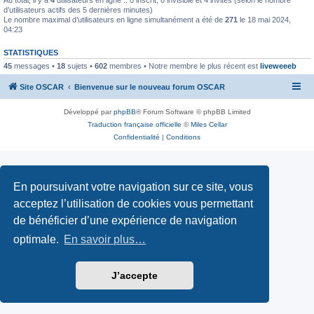
d’utilisateurs actifs des 5 dernières minutes)
Le nombre maximal d’utilisateurs en ligne simultanément a été de
271
le 18 mai 2024,
04:23
STATISTIQUES
45
messages •
18
sujets •
602
membres • Notre membre le plus récent est
liveweeeb
Site OSCAR
Bienvenue sur le nouveau forum OSCAR
Développé par
phpBB
® Forum Software © phpBB Limited
Traduction française officielle
©
Miles Cellar
Confidentialité
|
Conditions
En poursuivant votre navigation sur ce site, vous
acceptez l’utilisation de cookies vous permettant
de bénéficier d’une expérience de navigation
optimale.
En savoir plus…
J’accepte