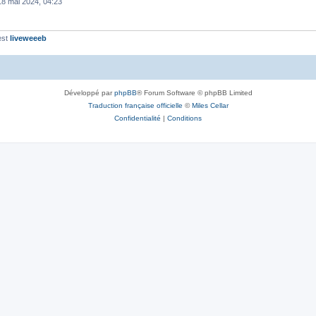
18 mai 2024, 04:23
est
liveweeeb
Développé par
phpBB
® Forum Software © phpBB Limited
Traduction française officielle
©
Miles Cellar
Confidentialité
|
Conditions