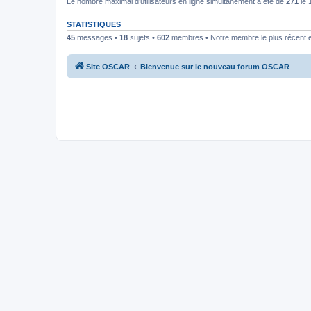
Le nombre maximal d’utilisateurs en ligne simultanément a été de
271
le 
STATISTIQUES
45
messages •
18
sujets •
602
membres • Notre membre le plus récent 
Site OSCAR
Bienvenue sur le nouveau forum OSCAR