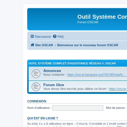
Outil Système Co
Forum OSCAR
Raccourcis
FAQ
Site OSCAR
Bienvenue sur le nouveau forum OSCAR
OUTIL SYSTÈME COMPLET D'ASSISTANCE RÉSEAU ©, OSCAR
Annonces
Nous contacter :
https://oscar.banquise.eu/OSCAR/stat/fo ...
Forum libre
Vous devez être inscrits pour utiliser ce forum :
https://osca
CONNEXION
Nom d’utilisateur :
Mot de passe :
QUI EST EN LIGNE ?
Au total, il y a
1
utilisateur en ligne :: 0 inscrit, 0 invisible et 1 invité (se