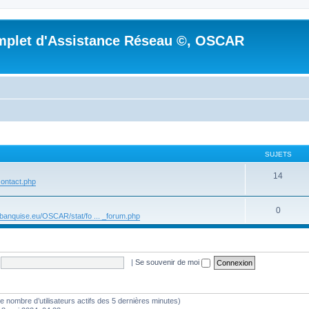
mplet d'Assistance Réseau ©, OSCAR
SUJETS
14
 ontact.php
0
r.banquise.eu/OSCAR/stat/fo ... _forum.php
|
Se souvenir de moi
lon le nombre d’utilisateurs actifs des 5 dernières minutes)