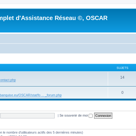
mplet d'Assistance Réseau ©, OSCAR
SUJETS
14
 ontact.php
0
r.banquise.eu/OSCAR/stat/fo ... _forum.php
|
Se souvenir de moi
selon le nombre d’utilisateurs actifs des 5 dernières minutes)