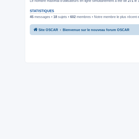
Le nombre maximal d’utilisateurs en ligne simultanément a été de
271
le 
STATISTIQUES
45
messages •
18
sujets •
602
membres • Notre membre le plus récent 
Site OSCAR
Bienvenue sur le nouveau forum OSCAR