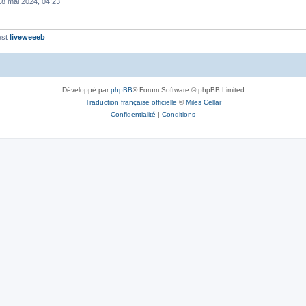
18 mai 2024, 04:23
est
liveweeeb
Développé par
phpBB
® Forum Software © phpBB Limited
Traduction française officielle
©
Miles Cellar
Confidentialité
|
Conditions