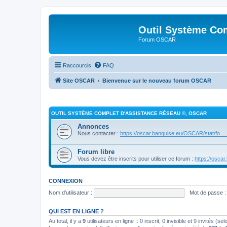
Outil Système Co
Forum OSCAR
Raccourcis
FAQ
Site OSCAR
Bienvenue sur le nouveau forum OSCAR
OUTIL SYSTÈME COMPLET D'ASSISTANCE RÉSEAU ©, OSCAR
Annonces
Nous contacter :
https://oscar.banquise.eu/OSCAR/stat/fo ...
Forum libre
Vous devez être inscrits pour utiliser ce forum :
https://osca
CONNEXION
Nom d’utilisateur :
Mot de passe :
QUI EST EN LIGNE ?
Au total, il y a
9
utilisateurs en ligne :: 0 inscrit, 0 invisible et 9 invités (