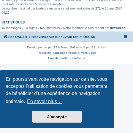
d’utilisateurs actifs des 5 dernières minutes)
Le nombre maximal d’utilisateurs en ligne simultanément a été de
271
le 18 mai 2024,
04:23
STATISTIQUES
45
messages •
18
sujets •
602
membres • Notre membre le plus récent est
liveweeeb
Site OSCAR
Bienvenue sur le nouveau forum OSCAR
Développé par
phpBB
® Forum Software © phpBB Limited
Traduction française officielle
©
Miles Cellar
Confidentialité
|
Conditions
En poursuivant votre navigation sur ce site, vous
acceptez l’utilisation de cookies vous permettant
de bénéficier d’une expérience de navigation
optimale.
En savoir plus…
J’accepte