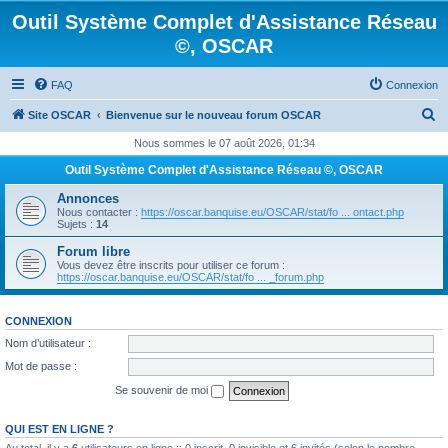
Outil Système Complet d'Assistance Réseau
©, OSCAR
FAQ
Connexion
R
Site OSCAR
Bienvenue sur le nouveau forum OSCAR
e
Nous sommes le 07 août 2026, 01:34
c
Outil Système Complet d'Assistance Réseau ©, OSCAR
h
Annonces
e
Nous contacter :
https://oscar.banquise.eu/OSCAR/stat/fo ... ontact.php
Sujets :
14
r
Forum libre
c
Vous devez être inscrits pour utiliser ce forum :
https://oscar.banquise.eu/OSCAR/stat/fo ... _forum.php
h
e
CONNEXION
r
Nom d’utilisateur :
Mot de passe :
Se souvenir de moi
QUI EST EN LIGNE ?
Au total, il y a
6
utilisateurs en ligne :: 0 inscrit, 0 invisible et 6 invités (selon le nombre