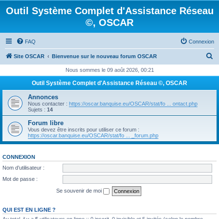
Outil Système Complet d'Assistance Réseau
©, OSCAR
FAQ
Connexion
R
Site OSCAR
Bienvenue sur le nouveau forum OSCAR
e
Nous sommes le 09 août 2026, 00:21
c
Outil Système Complet d'Assistance Réseau ©, OSCAR
h
Annonces
e
Nous contacter :
https://oscar.banquise.eu/OSCAR/stat/fo ... ontact.php
Sujets :
14
r
Forum libre
c
Vous devez être inscrits pour utiliser ce forum :
https://oscar.banquise.eu/OSCAR/stat/fo ... _forum.php
h
e
CONNEXION
r
Nom d’utilisateur :
Mot de passe :
Se souvenir de moi
QUI EST EN LIGNE ?
Au total, il y a
5
utilisateurs en ligne :: 0 inscrit, 0 invisible et 5 invités (selon le nombre