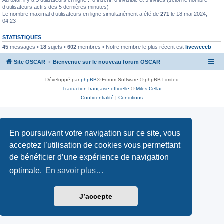
d’utilisateurs actifs des 5 dernières minutes)
Le nombre maximal d’utilisateurs en ligne simultanément a été de
271
le 18 mai 2024,
04:23
STATISTIQUES
45
messages •
18
sujets •
602
membres • Notre membre le plus récent est
liveweeeb
Site OSCAR
Bienvenue sur le nouveau forum OSCAR
Développé par
phpBB
® Forum Software © phpBB Limited
Traduction française officielle
©
Miles Cellar
Confidentialité
|
Conditions
En poursuivant votre navigation sur ce site, vous
acceptez l’utilisation de cookies vous permettant
de bénéficier d’une expérience de navigation
optimale.
En savoir plus…
J’accepte