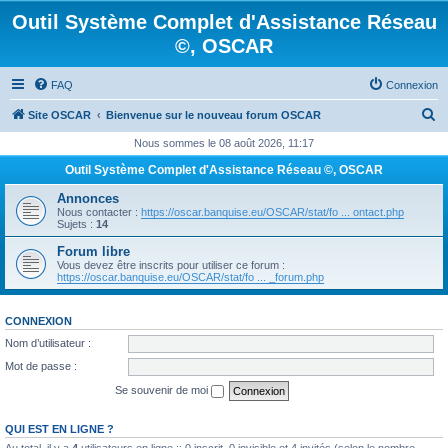
Outil Système Complet d'Assistance Réseau
©, OSCAR
FAQ
Connexion
R
Site OSCAR
Bienvenue sur le nouveau forum OSCAR
e
Nous sommes le 08 août 2026, 11:17
c
Outil Système Complet d'Assistance Réseau ©, OSCAR
h
Annonces
e
Nous contacter :
https://oscar.banquise.eu/OSCAR/stat/fo ... ontact.php
Sujets :
14
r
Forum libre
c
Vous devez être inscrits pour utiliser ce forum :
https://oscar.banquise.eu/OSCAR/stat/fo ... _forum.php
h
e
CONNEXION
r
Nom d’utilisateur :
Mot de passe :
Se souvenir de moi
QUI EST EN LIGNE ?
Au total, il y a
4
utilisateurs en ligne :: 0 inscrit, 0 invisible et 4 invités (selon le nombre