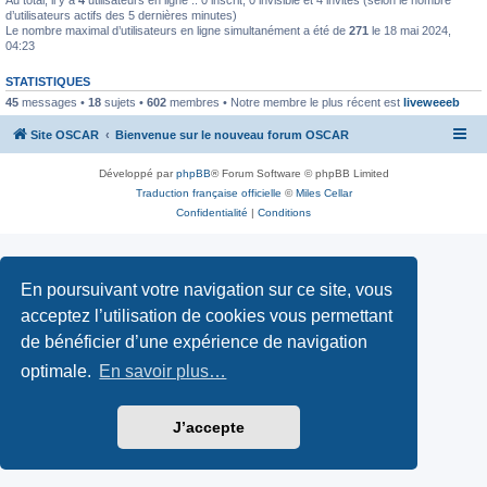
d’utilisateurs actifs des 5 dernières minutes)
Le nombre maximal d’utilisateurs en ligne simultanément a été de
271
le 18 mai 2024,
04:23
STATISTIQUES
45
messages •
18
sujets •
602
membres • Notre membre le plus récent est
liveweeeb
Site OSCAR
Bienvenue sur le nouveau forum OSCAR
Développé par
phpBB
® Forum Software © phpBB Limited
Traduction française officielle
©
Miles Cellar
Confidentialité
|
Conditions
En poursuivant votre navigation sur ce site, vous
acceptez l’utilisation de cookies vous permettant
de bénéficier d’une expérience de navigation
optimale.
En savoir plus…
J’accepte