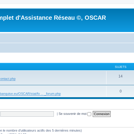
mplet d'Assistance Réseau ©, OSCAR
SUJETS
14
 ontact.php
0
r.banquise.eu/OSCAR/stat/fo ... _forum.php
|
Se souvenir de moi
selon le nombre d’utilisateurs actifs des 5 dernières minutes)