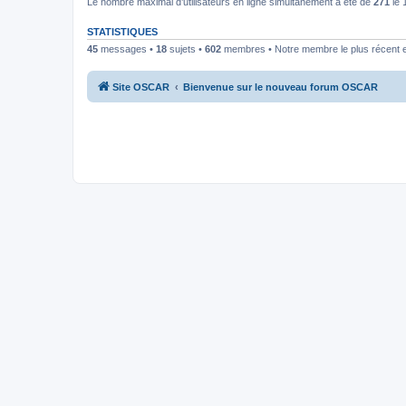
Le nombre maximal d’utilisateurs en ligne simultanément a été de
271
le 
STATISTIQUES
45
messages •
18
sujets •
602
membres • Notre membre le plus récent 
Site OSCAR
Bienvenue sur le nouveau forum OSCAR