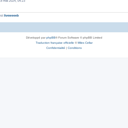
18 mai 2024, 04:23
est
liveweeeb
Développé par
phpBB
® Forum Software © phpBB Limited
Traduction française officielle
©
Miles Cellar
Confidentialité
|
Conditions