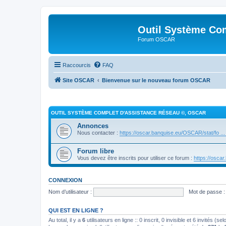
Outil Système Co
Forum OSCAR
Raccourcis
FAQ
Site OSCAR
Bienvenue sur le nouveau forum OSCAR
OUTIL SYSTÈME COMPLET D'ASSISTANCE RÉSEAU ©, OSCAR
Annonces
Nous contacter :
https://oscar.banquise.eu/OSCAR/stat/fo ...
Forum libre
Vous devez être inscrits pour utiliser ce forum :
https://osca
CONNEXION
Nom d’utilisateur :
Mot de passe :
QUI EST EN LIGNE ?
Au total, il y a
6
utilisateurs en ligne :: 0 inscrit, 0 invisible et 6 invités (