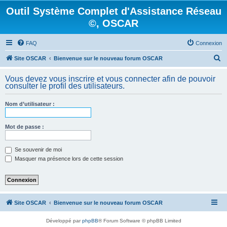
Outil Système Complet d'Assistance Réseau
©, OSCAR
FAQ
Connexion
R
Site OSCAR
Bienvenue sur le nouveau forum OSCAR
e
Vous devez vous inscrire et vous connecter afin de pouvoir
c
consulter le profil des utilisateurs.
h
Nom d’utilisateur :
e
r
Mot de passe :
c
h
Se souvenir de moi
e
Masquer ma présence lors de cette session
r
Site OSCAR
Bienvenue sur le nouveau forum OSCAR
Développé par
phpBB
® Forum Software © phpBB Limited