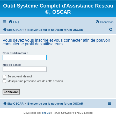
Outil Système Complet d'Assistance Réseau
©, OSCAR
FAQ
Connexion
R
Site OSCAR
Bienvenue sur le nouveau forum OSCAR
e
Vous devez vous inscrire et vous connecter afin de pouvoir
c
consulter le profil des utilisateurs.
h
Nom d’utilisateur :
e
r
Mot de passe :
c
h
Se souvenir de moi
e
Masquer ma présence lors de cette session
r
Site OSCAR
Bienvenue sur le nouveau forum OSCAR
Développé par
phpBB
® Forum Software © phpBB Limited