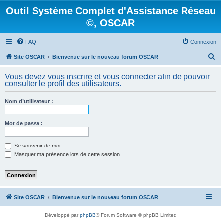
Outil Système Complet d'Assistance Réseau
©, OSCAR
FAQ
Connexion
R
Site OSCAR
Bienvenue sur le nouveau forum OSCAR
e
Vous devez vous inscrire et vous connecter afin de pouvoir
c
consulter le profil des utilisateurs.
h
Nom d’utilisateur :
e
r
Mot de passe :
c
h
Se souvenir de moi
e
Masquer ma présence lors de cette session
r
Site OSCAR
Bienvenue sur le nouveau forum OSCAR
Développé par
phpBB
® Forum Software © phpBB Limited