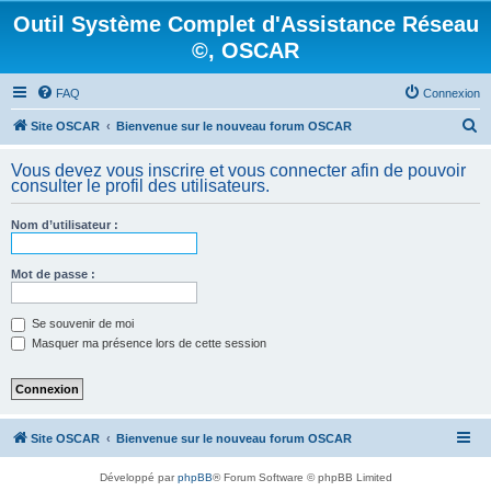
Outil Système Complet d'Assistance Réseau
©, OSCAR
FAQ
Connexion
R
Site OSCAR
Bienvenue sur le nouveau forum OSCAR
e
Vous devez vous inscrire et vous connecter afin de pouvoir
c
consulter le profil des utilisateurs.
h
Nom d’utilisateur :
e
r
Mot de passe :
c
h
Se souvenir de moi
e
Masquer ma présence lors de cette session
r
Site OSCAR
Bienvenue sur le nouveau forum OSCAR
Développé par
phpBB
® Forum Software © phpBB Limited