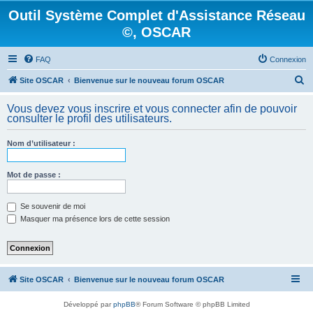
Outil Système Complet d'Assistance Réseau
©, OSCAR
FAQ
Connexion
R
Site OSCAR
Bienvenue sur le nouveau forum OSCAR
e
Vous devez vous inscrire et vous connecter afin de pouvoir
c
consulter le profil des utilisateurs.
h
Nom d’utilisateur :
e
r
Mot de passe :
c
h
Se souvenir de moi
e
Masquer ma présence lors de cette session
r
Site OSCAR
Bienvenue sur le nouveau forum OSCAR
Développé par
phpBB
® Forum Software © phpBB Limited