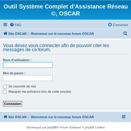
Outil Système Complet d'Assistance Réseau
©, OSCAR
FAQ
Connexion
R
Site OSCAR
Bienvenue sur le nouveau forum OSCAR
e
Vous devez vous connecter afin de pouvoir citer les
c
messages de ce forum.
h
Nom d’utilisateur :
e
r
Mot de passe :
c
h
Se souvenir de moi
e
Masquer ma présence lors de cette session
r
Site OSCAR
Bienvenue sur le nouveau forum OSCAR
Développé par
phpBB
® Forum Software © phpBB Limited