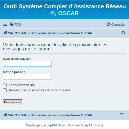
Outil Système Complet d'Assistance Réseau
©, OSCAR
FAQ
Connexion
R
Site OSCAR
Bienvenue sur le nouveau forum OSCAR
e
Vous devez vous connecter afin de pouvoir citer les
c
messages de ce forum.
h
Nom d’utilisateur :
e
r
Mot de passe :
c
h
Se souvenir de moi
e
Masquer ma présence lors de cette session
r
Site OSCAR
Bienvenue sur le nouveau forum OSCAR
Développé par
phpBB
® Forum Software © phpBB Limited