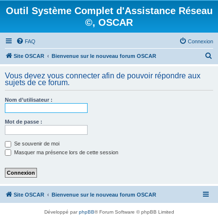
Outil Système Complet d'Assistance Réseau
©, OSCAR
FAQ
Connexion
R
Site OSCAR
Bienvenue sur le nouveau forum OSCAR
e
Vous devez vous connecter afin de pouvoir répondre aux
c
sujets de ce forum.
h
Nom d’utilisateur :
e
r
Mot de passe :
c
h
Se souvenir de moi
e
Masquer ma présence lors de cette session
r
Site OSCAR
Bienvenue sur le nouveau forum OSCAR
Développé par
phpBB
® Forum Software © phpBB Limited