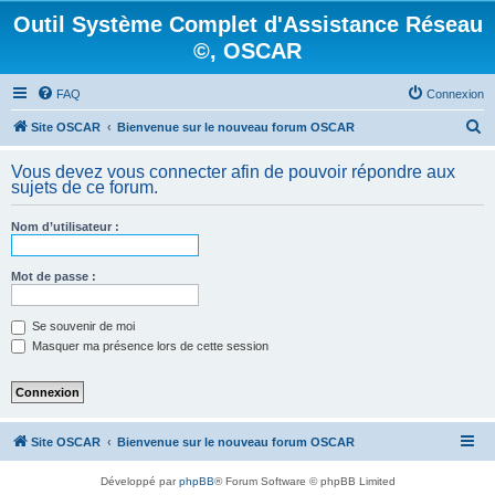
Outil Système Complet d'Assistance Réseau
©, OSCAR
FAQ
Connexion
R
Site OSCAR
Bienvenue sur le nouveau forum OSCAR
e
Vous devez vous connecter afin de pouvoir répondre aux
c
sujets de ce forum.
h
Nom d’utilisateur :
e
r
Mot de passe :
c
h
Se souvenir de moi
e
Masquer ma présence lors de cette session
r
Site OSCAR
Bienvenue sur le nouveau forum OSCAR
Développé par
phpBB
® Forum Software © phpBB Limited