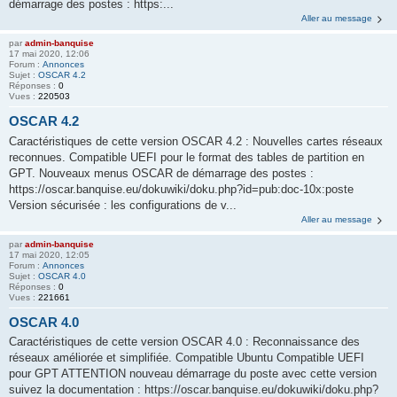
démarrage des postes : https:...
Aller au message
par
admin-banquise
17 mai 2020, 12:06
Forum :
Annonces
Sujet :
OSCAR 4.2
Réponses :
0
Vues :
220503
OSCAR 4.2
Caractéristiques de cette version OSCAR 4.2 : Nouvelles cartes réseaux
reconnues. Compatible UEFI pour le format des tables de partition en
GPT. Nouveaux menus OSCAR de démarrage des postes :
https://oscar.banquise.eu/dokuwiki/doku.php?id=pub:doc-10x:poste
Version sécurisée : les configurations de v...
Aller au message
par
admin-banquise
17 mai 2020, 12:05
Forum :
Annonces
Sujet :
OSCAR 4.0
Réponses :
0
Vues :
221661
OSCAR 4.0
Caractéristiques de cette version OSCAR 4.0 : Reconnaissance des
réseaux améliorée et simplifiée. Compatible Ubuntu Compatible UEFI
pour GPT ATTENTION nouveau démarrage du poste avec cette version
suivez la documentation : https://oscar.banquise.eu/dokuwiki/doku.php?