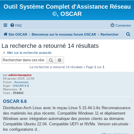
Outil Système Complet d'Assistance Réseau
©, OSCAR
FAQ
Connexion
R
Site OSCAR
Bienvenue sur le nouveau forum OSCAR
Rechercher
e
La recherche a retourné 14 résultats
c
Aller sur la recherche avancée
h
Rechercher
Recherche avancée
e
La recherche a retourné 14 résultats • Page
1
sur
1
r
par
admin-banquise
c
09 janvier 2025, 13:56
Forum :
Annonces
h
Sujet :
OSCAR 6.6
Réponses :
0
e
Vues :
254842
r
OSCAR 6.6
Distribution Arch Linux avec le noyau Linux 5.15.44-1-lts Reconnaissance
des matériels les plus récents. Compatible Windows 11 et déploiement
Windows avec intégration automatique des postes clients au domaine.
Compatible Ubuntu 22.04. Compatible UEFI et NVMe. Version sécurisée :
les configurations d...