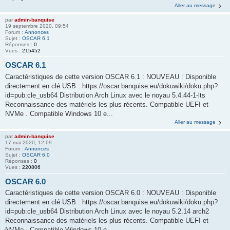
Aller au message
par
admin-banquise
19 septembre 2020, 09:54
Forum :
Annonces
Sujet :
OSCAR 6.1
Réponses :
0
Vues :
215452
OSCAR 6.1
Caractéristiques de cette version OSCAR 6.1 : NOUVEAU : Disponible
directement en clé USB : https://oscar.banquise.eu/dokuwiki/doku.php?
id=pub:cle_usb64 Distribution Arch Linux avec le noyau 5.4.44-1-lts
Reconnaissance des matériels les plus récents. Compatible UEFI et
NVMe . Compatible Windows 10 e...
Aller au message
par
admin-banquise
17 mai 2020, 12:09
Forum :
Annonces
Sujet :
OSCAR 6.0
Réponses :
0
Vues :
220806
OSCAR 6.0
Caractéristiques de cette version OSCAR 6.0 : NOUVEAU : Disponible
directement en clé USB : https://oscar.banquise.eu/dokuwiki/doku.php?
id=pub:cle_usb64 Distribution Arch Linux avec le noyau 5.2.14 arch2
Reconnaissance des matériels les plus récents. Compatible UEFI et
NVMe . Compatible Windows 10 e...