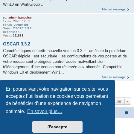
Win10 en WorkGroup ...
Aller au message
par
admin-banquise
17 mai 2020, 12:03
Forum :
Annonces
Sujet :
OSCAR 3.3.2
Réponses :
0
Vues :
211833
OSCAR 3.3.2
Caractéristiques de cette nouvelle version 3.3.2 : améliore la procédure
OSCAR déploie ; est sécurisée : les configurations de vos postes et de
votre réseau sont protégées contre l'accès malveillant d'un
téléchargement d'une version non réservée aux abonnés. Compatible
Windows 10 et déploiement Win1...
Aller au message
En poursuivant votre navigation sur ce site, vous
La recherche a retourné 14 résultats • Page
1
sur
1
acceptez l’utilisation de cookies vous permettant
Aller
de bénéficier d’une expérience de navigation
optimale.
En savoir plus…
Site OSCAR
Bienvenue sur le nouveau forum OSCAR
Développé par
phpBB
® Forum Software © phpBB Limited
J’accepte
Traduction française officielle
©
Miles Cellar