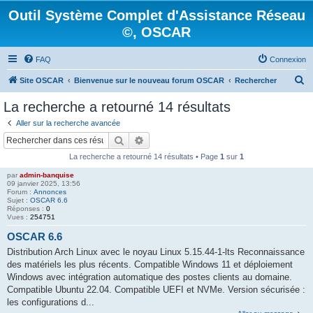
Outil Système Complet d'Assistance Réseau
©, OSCAR
FAQ
Connexion
R
Site OSCAR
Bienvenue sur le nouveau forum OSCAR
Rechercher
e
La recherche a retourné 14 résultats
c
Aller sur la recherche avancée
h
Rechercher
Recherche avancée
e
La recherche a retourné 14 résultats • Page
1
sur
1
r
par
admin-banquise
c
09 janvier 2025, 13:56
Forum :
Annonces
h
Sujet :
OSCAR 6.6
Réponses :
0
e
Vues :
254751
r
OSCAR 6.6
Distribution Arch Linux avec le noyau Linux 5.15.44-1-lts Reconnaissance
des matériels les plus récents. Compatible Windows 11 et déploiement
Windows avec intégration automatique des postes clients au domaine.
Compatible Ubuntu 22.04. Compatible UEFI et NVMe. Version sécurisée :
les configurations d...