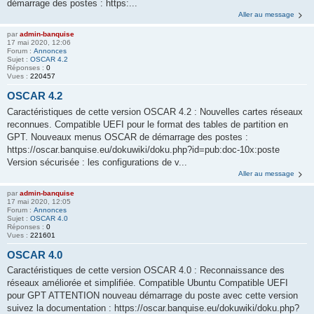
démarrage des postes : https:...
Aller au message
par
admin-banquise
17 mai 2020, 12:06
Forum :
Annonces
Sujet :
OSCAR 4.2
Réponses :
0
Vues :
220457
OSCAR 4.2
Caractéristiques de cette version OSCAR 4.2 : Nouvelles cartes réseaux
reconnues. Compatible UEFI pour le format des tables de partition en
GPT. Nouveaux menus OSCAR de démarrage des postes :
https://oscar.banquise.eu/dokuwiki/doku.php?id=pub:doc-10x:poste
Version sécurisée : les configurations de v...
Aller au message
par
admin-banquise
17 mai 2020, 12:05
Forum :
Annonces
Sujet :
OSCAR 4.0
Réponses :
0
Vues :
221601
OSCAR 4.0
Caractéristiques de cette version OSCAR 4.0 : Reconnaissance des
réseaux améliorée et simplifiée. Compatible Ubuntu Compatible UEFI
pour GPT ATTENTION nouveau démarrage du poste avec cette version
suivez la documentation : https://oscar.banquise.eu/dokuwiki/doku.php?