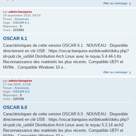
Aller au message
par
admin-banquise
19 septembre 2020, 09:54
Forum :
Annonces
Sujet :
OSCAR 6.1
Réponses :
0
Vues :
215393
OSCAR 6.1
Caractéristiques de cette version OSCAR 6.1 : NOUVEAU : Disponible
directement en clé USB : https://oscar.banquise.eu/dokuwiki/doku.php?
id=pub:cle_usb64 Distribution Arch Linux avec le noyau 5.4.44-1-lts
Reconnaissance des matériels les plus récents. Compatible UEFI et
NVMe . Compatible Windows 10 e...
Aller au message
par
admin-banquise
17 mai 2020, 12:09
Forum :
Annonces
Sujet :
OSCAR 6.0
Réponses :
0
Vues :
220769
OSCAR 6.0
Caractéristiques de cette version OSCAR 6.0 : NOUVEAU : Disponible
directement en clé USB : https://oscar.banquise.eu/dokuwiki/doku.php?
id=pub:cle_usb64 Distribution Arch Linux avec le noyau 5.2.14 arch2
Reconnaissance des matériels les plus récents. Compatible UEFI et
NVMe . Compatible Windows 10 e...