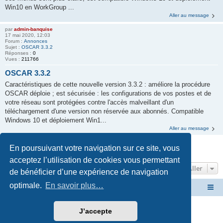
Win10 en WorkGroup ...
Aller au message
par
admin-banquise
17 mai 2020, 12:03
Forum :
Annonces
Sujet :
OSCAR 3.3.2
Réponses :
0
Vues :
211766
OSCAR 3.3.2
Caractéristiques de cette nouvelle version 3.3.2 : améliore la procédure
OSCAR déploie ; est sécurisée : les configurations de vos postes et de
votre réseau sont protégées contre l'accès malveillant d'un
téléchargement d'une version non réservée aux abonnés. Compatible
Windows 10 et déploiement Win1...
Aller au message
En poursuivant votre navigation sur ce site, vous
La recherche a retourné 14 résultats • Page
1
sur
1
acceptez l’utilisation de cookies vous permettant
Aller
de bénéficier d’une expérience de navigation
optimale.
En savoir plus…
Site OSCAR
Bienvenue sur le nouveau forum OSCAR
Développé par
phpBB
® Forum Software © phpBB Limited
J’accepte
Traduction française officielle
©
Miles Cellar