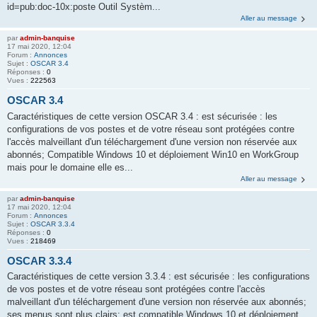
id=pub:doc-10x:poste Outil Systèm...
Aller au message
par
admin-banquise
17 mai 2020, 12:04
Forum :
Annonces
Sujet :
OSCAR 3.4
Réponses :
0
Vues :
222563
OSCAR 3.4
Caractéristiques de cette version OSCAR 3.4 : est sécurisée : les
configurations de vos postes et de votre réseau sont protégées contre
l'accès malveillant d'un téléchargement d'une version non réservée aux
abonnés; Compatible Windows 10 et déploiement Win10 en WorkGroup
mais pour le domaine elle es...
Aller au message
par
admin-banquise
17 mai 2020, 12:04
Forum :
Annonces
Sujet :
OSCAR 3.3.4
Réponses :
0
Vues :
218469
OSCAR 3.3.4
Caractéristiques de cette version 3.3.4 : est sécurisée : les configurations
de vos postes et de votre réseau sont protégées contre l'accès
malveillant d'un téléchargement d'une version non réservée aux abonnés;
ses menus sont plus clairs; est compatible Windows 10 et déploiement