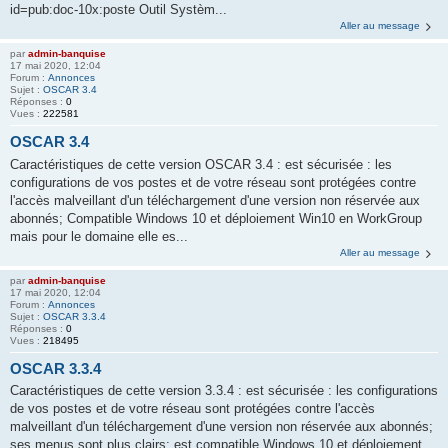
id=pub:doc-10x:poste Outil Systèm...
Aller au message
par
admin-banquise
17 mai 2020, 12:04
Forum :
Annonces
Sujet :
OSCAR 3.4
Réponses :
0
Vues :
222581
OSCAR 3.4
Caractéristiques de cette version OSCAR 3.4 : est sécurisée : les
configurations de vos postes et de votre réseau sont protégées contre
l'accès malveillant d'un téléchargement d'une version non réservée aux
abonnés; Compatible Windows 10 et déploiement Win10 en WorkGroup
mais pour le domaine elle es...
Aller au message
par
admin-banquise
17 mai 2020, 12:04
Forum :
Annonces
Sujet :
OSCAR 3.3.4
Réponses :
0
Vues :
218495
OSCAR 3.3.4
Caractéristiques de cette version 3.3.4 : est sécurisée : les configurations
de vos postes et de votre réseau sont protégées contre l'accès
malveillant d'un téléchargement d'une version non réservée aux abonnés;
ses menus sont plus clairs; est compatible Windows 10 et déploiement