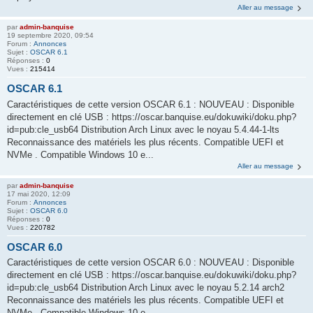
Aller au message
par
admin-banquise
19 septembre 2020, 09:54
Forum :
Annonces
Sujet :
OSCAR 6.1
Réponses :
0
Vues :
215414
OSCAR 6.1
Caractéristiques de cette version OSCAR 6.1 : NOUVEAU : Disponible
directement en clé USB : https://oscar.banquise.eu/dokuwiki/doku.php?
id=pub:cle_usb64 Distribution Arch Linux avec le noyau 5.4.44-1-lts
Reconnaissance des matériels les plus récents. Compatible UEFI et
NVMe . Compatible Windows 10 e...
Aller au message
par
admin-banquise
17 mai 2020, 12:09
Forum :
Annonces
Sujet :
OSCAR 6.0
Réponses :
0
Vues :
220782
OSCAR 6.0
Caractéristiques de cette version OSCAR 6.0 : NOUVEAU : Disponible
directement en clé USB : https://oscar.banquise.eu/dokuwiki/doku.php?
id=pub:cle_usb64 Distribution Arch Linux avec le noyau 5.2.14 arch2
Reconnaissance des matériels les plus récents. Compatible UEFI et
NVMe . Compatible Windows 10 e...