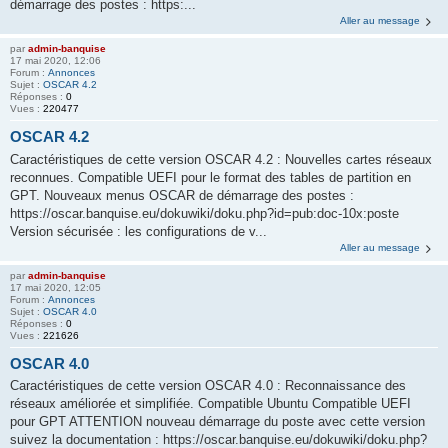
démarrage des postes : https:...
Aller au message
par
admin-banquise
17 mai 2020, 12:06
Forum :
Annonces
Sujet :
OSCAR 4.2
Réponses :
0
Vues :
220477
OSCAR 4.2
Caractéristiques de cette version OSCAR 4.2 : Nouvelles cartes réseaux
reconnues. Compatible UEFI pour le format des tables de partition en
GPT. Nouveaux menus OSCAR de démarrage des postes :
https://oscar.banquise.eu/dokuwiki/doku.php?id=pub:doc-10x:poste
Version sécurisée : les configurations de v...
Aller au message
par
admin-banquise
17 mai 2020, 12:05
Forum :
Annonces
Sujet :
OSCAR 4.0
Réponses :
0
Vues :
221626
OSCAR 4.0
Caractéristiques de cette version OSCAR 4.0 : Reconnaissance des
réseaux améliorée et simplifiée. Compatible Ubuntu Compatible UEFI
pour GPT ATTENTION nouveau démarrage du poste avec cette version
suivez la documentation : https://oscar.banquise.eu/dokuwiki/doku.php?