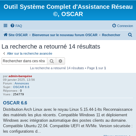
Outil Système Complet d'Assistance Réseau
©, OSCAR
FAQ
Connexion
R
Site OSCAR
Bienvenue sur le nouveau forum OSCAR
Rechercher
e
La recherche a retourné 14 résultats
c
Aller sur la recherche avancée
h
Rechercher
Recherche avancée
e
La recherche a retourné 14 résultats • Page
1
sur
1
r
par
admin-banquise
c
09 janvier 2025, 13:56
Forum :
Annonces
h
Sujet :
OSCAR 6.6
Réponses :
0
e
Vues :
254779
r
OSCAR 6.6
Distribution Arch Linux avec le noyau Linux 5.15.44-1-lts Reconnaissance
des matériels les plus récents. Compatible Windows 11 et déploiement
Windows avec intégration automatique des postes clients au domaine.
Compatible Ubuntu 22.04. Compatible UEFI et NVMe. Version sécurisée :
les configurations d...