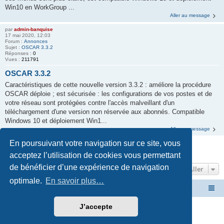
Win10 en WorkGroup ...
Aller au message
par
admin-banquise
17 mai 2020, 12:03
Forum :
Annonces
Sujet :
OSCAR 3.3.2
Réponses :
0
Vues :
211791
OSCAR 3.3.2
Caractéristiques de cette nouvelle version 3.3.2 : améliore la procédure
OSCAR déploie ; est sécurisée : les configurations de vos postes et de
votre réseau sont protégées contre l'accès malveillant d'un
téléchargement d'une version non réservée aux abonnés. Compatible
Windows 10 et déploiement Win1...
Aller au message
En poursuivant votre navigation sur ce site, vous
La recherche a retourné 14 résultats • Page
1
sur
1
acceptez l’utilisation de cookies vous permettant
de bénéficier d’une expérience de navigation
Aller
optimale.
En savoir plus…
Site OSCAR
Bienvenue sur le nouveau forum OSCAR
J’accepte
Développé par
phpBB
® Forum Software © phpBB Limited
Traduction française officielle
©
Miles Cellar