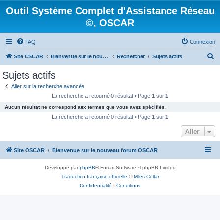
Outil Système Complet d'Assistance Réseau
©, OSCAR
FAQ
Connexion
R
Site OSCAR
Bienvenue sur le nouveau forum OSCAR
Rechercher
Sujets actifs
e
Sujets actifs
c
Aller sur la recherche avancée
h
La recherche a retourné 0 résultat • Page
1
sur
1
e
Aucun résultat ne correspond aux termes que vous avez spécifiés.
r
La recherche a retourné 0 résultat • Page
1
sur
1
c
Aller
h
Site OSCAR
Bienvenue sur le nouveau forum OSCAR
e
r
Développé par
phpBB
® Forum Software © phpBB Limited
Traduction française officielle
©
Miles Cellar
Confidentialité
|
Conditions