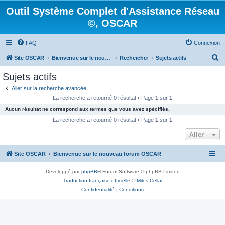
Outil Système Complet d'Assistance Réseau
©, OSCAR
FAQ
Connexion
R
Site OSCAR
Bienvenue sur le nouveau forum OSCAR
Rechercher
Sujets actifs
e
Sujets actifs
c
Aller sur la recherche avancée
h
La recherche a retourné 0 résultat • Page
1
sur
1
e
Aucun résultat ne correspond aux termes que vous avez spécifiés.
r
La recherche a retourné 0 résultat • Page
1
sur
1
c
Aller
h
Site OSCAR
Bienvenue sur le nouveau forum OSCAR
e
r
Développé par
phpBB
® Forum Software © phpBB Limited
Traduction française officielle
©
Miles Cellar
Confidentialité
|
Conditions