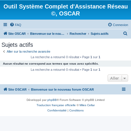
Outil Système Complet d'Assistance Réseau
©, OSCAR
FAQ
Connexion
R
Site OSCAR
Bienvenue sur le nouveau forum OSCAR
Rechercher
Sujets actifs
e
Sujets actifs
c
Aller sur la recherche avancée
h
La recherche a retourné 0 résultat • Page
1
sur
1
e
Aucun résultat ne correspond aux termes que vous avez spécifiés.
r
La recherche a retourné 0 résultat • Page
1
sur
1
c
Aller
h
Site OSCAR
Bienvenue sur le nouveau forum OSCAR
e
r
Développé par
phpBB
® Forum Software © phpBB Limited
Traduction française officielle
©
Miles Cellar
Confidentialité
|
Conditions